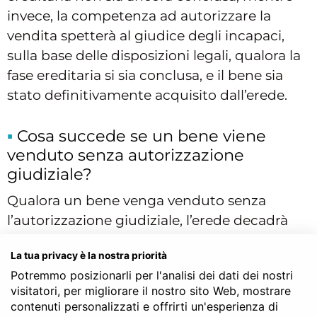
invece, la competenza ad autorizzare la
vendita spetterà al giudice degli incapaci,
sulla base delle disposizioni legali, qualora la
fase ereditaria si sia conclusa, e il bene sia
stato definitivamente acquisito dall’erede.
Cosa succede se un bene viene
venduto senza autorizzazione
giudiziale?
Qualora un bene venga venduto senza
l’autorizzazione giudiziale, l’erede decadrà
dal beneficio di inventario, ai sensi dell’art.
La tua privacy è la nostra priorità
493 c.c.; pertanto, vendendo un bene (anche
Potremmo posizionarli per l'analisi dei dati dei nostri
mobile) senza autorizzazione o compiendo
visitatori, per migliorare il nostro sito Web, mostrare
qualsiasi altro atto di straordinaria
contenuti personalizzati e offrirti un'esperienza di