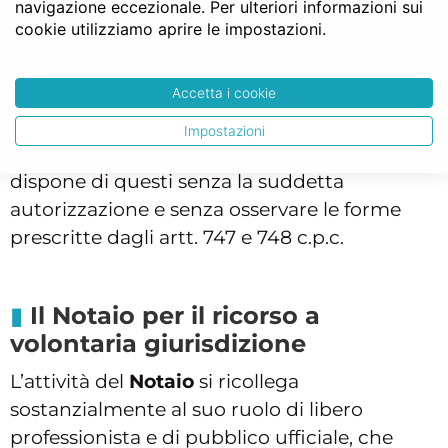
amministrazione, il soggetto diviene erede
navigazione eccezionale. Per ulteriori informazioni sui
cookie utilizziamo aprire le impostazioni.
puro e semplice e risponde dei debiti
ereditari anche con il proprio patrimonio
personale.
Accetta i cookie
La stessa sanzione si applica anche se
Impostazioni
sottopone a pegno o
ipoteca
beni ereditari, o
dispone di questi senza la suddetta
autorizzazione e senza osservare le forme
prescritte dagli artt. 747 e 748 c.p.c.
Il Notaio per il ricorso a
volontaria giurisdizione
L’attività del
Notaio
si ricollega
sostanzialmente al suo ruolo di libero
professionista e di pubblico ufficiale, che