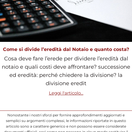
Come si divide l’eredità dal Notaio e quanto costa?
Cosa deve fare l’erede per dividere l’eredità dal
notaio e quali costi deve affrontare? successione
ed eredità: perché chiedere la divisione? la
divisione eredit
Leggi l'articolo...
Nonostante i nostri sforzi per fornire approfondimenti aggiornati e
semplici su argomenti complessi, le informazioni riportate in questo
articolo sono a carattere generico e non possono essere considerate
documenti ufficiali, così come non possono in alcun modo sostituire il