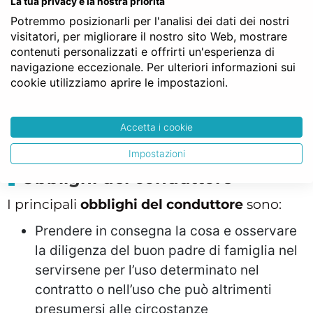
La tua privacy è la nostra priorità
Potremmo posizionarli per l'analisi dei dati dei nostri
Consegnare la cosa oggetto di locazione in
visitatori, per migliorare il nostro sito Web, mostrare
buono stato di manutenzione
contenuti personalizzati e offrirti un'esperienza di
Mantenere la cosa in buono stato locativo
navigazione eccezionale. Per ulteriori informazioni sui
cookie utilizziamo aprire le impostazioni.
in modo da poter essere utilizzata
Garantire il pacifico godimento della cosa
durante la locazione
Accetta i cookie
Impostazioni
Obblighi del conduttore
I principali
obblighi del conduttore
sono:
Prendere in consegna la cosa e osservare
la diligenza del buon padre di famiglia nel
servirsene per l’uso determinato nel
contratto o nell’uso che può altrimenti
presumersi alle circostanze