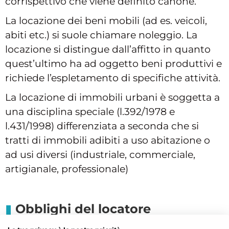
corrispettivo che viene definito canone.
La locazione dei beni mobili (ad es. veicoli,
abiti etc.) si suole chiamare noleggio. La
locazione si distingue dall’affitto in quanto
quest’ultimo ha ad oggetto beni produttivi e
richiede l’espletamento di specifiche attività.
La locazione di immobili urbani è soggetta a
una disciplina speciale (l.392/1978 e
l.431/1998) differenziata a seconda che si
tratti di immobili adibiti a uso abitazione o
ad usi diversi (industriale, commerciale,
artigianale, professionale)
Obblighi del locatore
I principali
obblighi del locatore
sono: