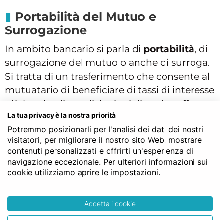
Portabilità del Mutuo e
Surrogazione
In ambito bancario si parla di
portabilità
, di
surrogazione del mutuo o anche di surroga.
Si tratta di un trasferimento che consente al
mutuatario di beneficiare di tassi di interesse
più bassi o di condizioni migliorative offerte
La tua privacy è la nostra priorità
dalla nuova banca, senza dover sostenere le
Potremmo posizionarli per l'analisi dei dati dei nostri
spese di cancellazione e iscrizione di una
visitatori, per migliorare il nostro sito Web, mostrare
nuova ipoteca. La legge italiana, attraverso il
contenuti personalizzati e offrirti un'esperienza di
Decreto Bersani del 2007, ha stabilito che il
navigazione eccezionale. Per ulteriori informazioni sui
trasferimento del mutuo non deve
cookie utilizziamo aprire le impostazioni.
determinare costi per il cliente e non è
necessario il consenso della banca originaria.
Accetta i cookie