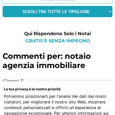
Qui Rispondono Solo i Notai
GRATIS E SENZA IMPEGNO
commenti per: notaio
agenzia immobiliare
Gianni T.
La tua privacy è la nostra priorità
Che dire.. È proprio vero che chi fa da sé fa
Potremmo posizionarli per l'analisi dei dati dei nostri
per tre! E in questo caso risparmia!! Per
visitatori, per migliorare il nostro sito Web, mostrare
natura sono diffidente e non volevo
contenuti personalizzati e offrirti un'esperienza di
rivolgermi ad un notaio alla ceca solo perché
navigazione eccezionale. Per ulteriori informazioni sui