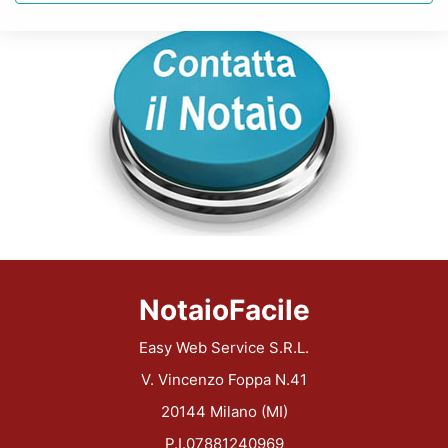
NotaioFacile
Easy Web Service S.R.L.
V. Vincenzo Foppa N.41
20144 Milano (MI)
P.I.07881240969