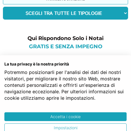
Qui Rispondono Solo i Notai
GRATIS E SENZA IMPEGNO
commenti per: notaio
La tua privacy è la nostra priorità
gratis
Potremmo posizionarli per l'analisi dei dati dei nostri
visitatori, per migliorare il nostro sito Web, mostrare
contenuti personalizzati e offrirti un'esperienza di
navigazione eccezionale. Per ulteriori informazioni sui
Lorenzo F.
cookie utilizziamo aprire le impostazioni.
Un notaio gratis non esiste! Ma
NotaioFacile.it mi ha fornito una grande
Accetta i cookie
consulenza!
Impostazioni