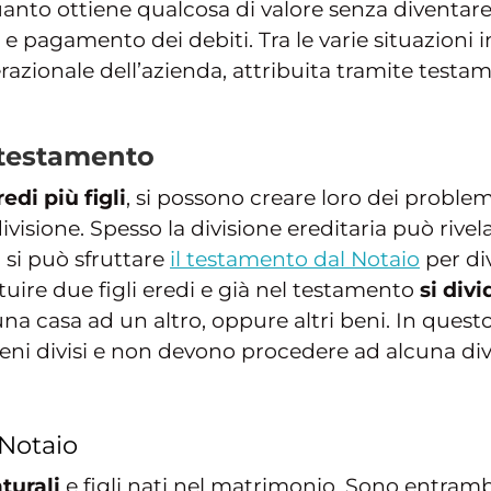
quanto ottiene qualcosa di valore senza diventare
 pagamento dei debiti. Tra le varie situazioni in
razionale dell’azienda, attribuita tramite testa
l testamento
edi più figli
, si possono creare loro dei probl
divisione. Spesso la divisione ereditaria può rive
 si può sfruttare
il testamento dal Notaio
per div
tituire due figli eredi e già nel testamento
si divi
a casa ad un altro, oppure altri beni. In questo
 beni divisi e non devono procedere ad alcuna div
l Notaio
aturali
e figli nati nel matrimonio. Sono entrambi