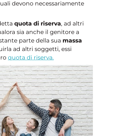
i quali devono necessariamente
detta
quota di riserva
, ad altri
alora sia anche il genitore a
estante parte della sua
massa
irla ad altri soggetti, essi
oro
quota di riserva.