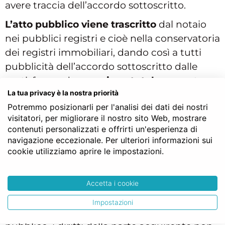
avere traccia dell’accordo sottoscritto.
L’atto pubblico viene trascritto
dal notaio
nei pubblici registri e cioè nella conservatoria
dei registri immobiliari, dando così a tutti
pubblicità dell’accordo sottoscritto dalle
parti, fornendo una
piena tutela
a queste
ultime per il tempo che divide il preliminare
La tua privacy è la nostra priorità
Potremmo posizionarli per l'analisi dei dati dei nostri
dalla sottoscrizione del definitivo di
visitatori, per migliorare il nostro sito Web, mostrare
compravendita.
contenuti personalizzati e offrirti un'esperienza di
navigazione eccezionale. Per ulteriori informazioni sui
Tendenzialmente, ciò comporta che nel caso
cookie utilizziamo aprire le impostazioni.
in cui, ad esempio, il venditore vendesse nel
tempo che intercorre tra il contratto
preliminare ed il contratto definitivo,
Accetta i cookie
l’immobile ad un’altra persona, grazie alla
Impostazioni
trascrizione del preliminare in forma di atto