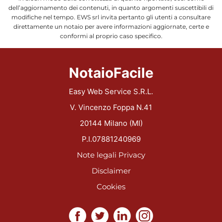
dell’aggiornamento dei contenuti, in quanto argomenti suscettibili di
modifiche nel tempo. EWS srl invita pertanto gli utenti a consultare
direttamente un notaio per avere informazioni aggiornate, certe e
conformi al proprio caso specifico.
NotaioFacile
Easy Web Service S.R.L.
V. Vincenzo Foppa N.41
20144 Milano (MI)
P.I.07881240969
Note legali
Privacy
Disclaimer
Cookies