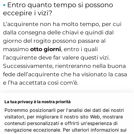
Entro quanto tempo si possono
eccepire i vizi?
L’acquirente non ha molto tempo, per cui
dalla consegna delle chiavi e quindi dal
giorno del rogito possono passare al
massimo
otto giorni
, entro i quali
l’acquirente deve far valere questi vizi.
Successivamente, rientreranno nella buona
fede dell’acquirente che ha visionato la casa
e l’ha accettata così com’è.
Si può escludere
La tua privacy è la nostra priorità
convenzionalmente la garanzia?
Potremmo posizionarli per l'analisi dei dati dei nostri
visitatori, per migliorare il nostro sito Web, mostrare
Tutto questo discorso vale per l’ipotesi in cui
contenuti personalizzati e offrirti un'esperienza di
nel rogito le parti consapevolmente non
navigazione eccezionale. Per ulteriori informazioni sui