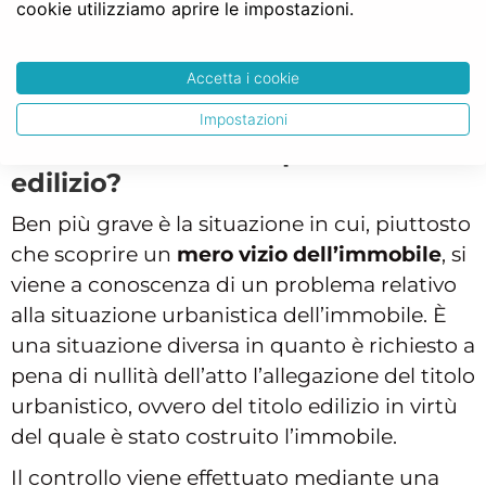
abbiano escluso la garanzia, ovvero non
cookie utilizziamo aprire le impostazioni.
abbiano pattuito un prezzo inferiore proprio
per la presenza dei vizi.
Accetta i cookie
Impostazioni
Cosa fare se si scopre un abuso
edilizio?
Ben più grave è la situazione in cui, piuttosto
che scoprire un
mero vizio dell’immobile
, si
viene a conoscenza di un problema relativo
alla situazione urbanistica dell’immobile. È
una situazione diversa in quanto è richiesto a
pena di nullità dell’atto l’allegazione del titolo
urbanistico, ovvero del titolo edilizio in virtù
del quale è stato costruito l’immobile.
Il controllo viene effettuato mediante una