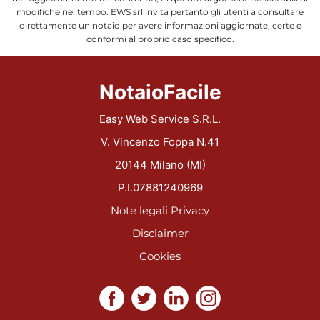
modifiche nel tempo. EWS srl invita pertanto gli utenti a consultare
direttamente un notaio per avere informazioni aggiornate, certe e
conformi al proprio caso specifico.
NotaioFacile
Easy Web Service S.R.L.
V. Vincenzo Foppa N.41
20144 Milano (MI)
P.I.07881240969
Note legali
Privacy
Disclaimer
Cookies