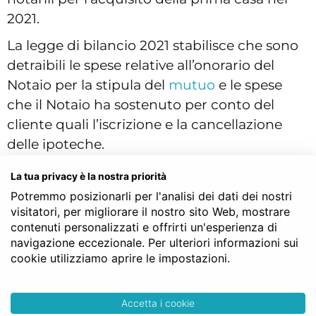
2021.
La legge di bilancio 2021 stabilisce che sono
detraibili le spese relative all’onorario del
Notaio per la stipula del
mutuo
e le spese
che il Notaio ha sostenuto per conto del
cliente quali l’iscrizione e la cancellazione
delle ipoteche.
La detrazione è pari al 19% dell’irpef per un
La tua privacy è la nostra priorità
massimo di spesa di 4.000 euro, la
Potremmo posizionarli per l'analisi dei dati dei nostri
detrazione può quindi arrivare ad un
visitatori, per migliorare il nostro sito Web, mostrare
contenuti personalizzati e offrirti un'esperienza di
massimo di circa 760 euro.
navigazione eccezionale. Per ulteriori informazioni sui
Una nota rilevante: per poter effettuare le
cookie utilizziamo aprire le impostazioni.
detrazioni delle spese notarili per l’acquisto
della prima casa è necessario che
tutti i
Accetta i cookie