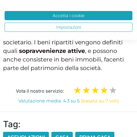
solo nel momento in cui la società è in fase di
Accetta i cookie
scioglimento
, e dunque si provvede al
riparto dei cosiddetti beni sociali, fra le
Impostazioni
persone che compongono l’assetto
societario. I beni ripartiti vengono definiti
quali
sopravvenienze attive
, e possono
anche consistere in beni immobili, facenti
parte del patrimonio della società.
Vota il nostro servizio:
Valutazione media: 4.3 su 5
(basata su 7 voti)
Tag: