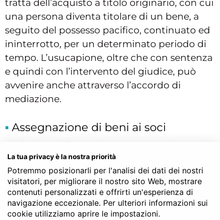
tratta dell’acquisto a titolo originario, con cui
una persona diventa titolare di un bene, a
seguito del possesso pacifico, continuato ed
ininterrotto, per un determinato periodo di
tempo. L’usucapione, oltre che con sentenza
e quindi con l’intervento del giudice, può
avvenire anche attraverso l’accordo di
mediazione.
Assegnazione di beni ai soci
Tra le ipotesi finora elencate, va aggiunta
La tua privacy è la nostra priorità
anche una fattispecie relativa al diritto
Potremmo posizionarli per l'analisi dei dati dei nostri
societario.
visitatori, per migliorare il nostro sito Web, mostrare
Si tratta dell’atto con cui si stabilisce di
contenuti personalizzati e offrirti un'esperienza di
navigazione eccezionale. Per ulteriori informazioni sui
assegnare determinati beni sociali ai soci.
cookie utilizziamo aprire le impostazioni.
Normalmente, una simile ipotesi, si verifica