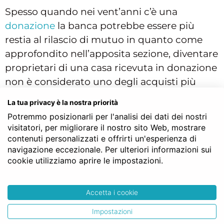
Spesso quando nei vent’anni c’è una
donazione
la banca potrebbe essere più
restia al rilascio di mutuo in quanto come
approfondito nell’apposita sezione, diventare
proprietari di una casa ricevuta in donazione
non è considerato uno degli acquisti più
sicuri in quanto l’atto potrebbe essere
La tua privacy è la nostra priorità
impugnato.
Potremmo posizionarli per l'analisi dei dati dei nostri
visitatori, per migliorare il nostro sito Web, mostrare
Inoltre la Banca deve essere sicura che sulla
contenuti personalizzati e offrirti un'esperienza di
casa non vi siano altre formalità
navigazione eccezionale. Per ulteriori informazioni sui
pregiudizievoli. Cosa si intende per formalità
cookie utilizziamo aprire le impostazioni.
pregiudizievoli? Si intendono tutti quei
“pesi” che potrebbero comparire da un
Accetta i cookie
controllo come ipoteche, pignoramenti,
processi in corso che abbiano ad oggetto
Impostazioni