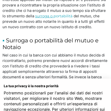
provare a ricontrattare la propria situazione con l’istituto di
credito che ci ha erogato il mutuo a suo tempo sia sfruttare
lo strumento della
surroga o
portabilità
del mutuo, che
prevede un nuovo atto notarile in quanto è a tutti gli effetti
un nuovo contratto con un nuovo istituto di credito.
Surroga o portabilità del mutuo e
Notaio
Nel caso in cui la banca con cui abbiamo il mutuo decida di
ricontrattarlo, potremo prendere nuovi accordi direttamente
con l’istituto di credito che provvederà a rivedere i tassi
applicati semplicemente attraverso la firma di appositi
documenti e senza ulteriori formalità. Se invece la banca
non accettasse di ricontrattare il mutuo o ritenessimo anche
La tua privacy è la nostra priorità
le nuove condizioni proposte non abbastanza convenienti,
Potremmo posizionarli per l'analisi dei dati dei nostri
potremmo decidere di interpellare altri istituti di credito:
visitatori, per migliorare il nostro sito Web, mostrare
l’iter si farebbe naturalmente più lungo, ma non di rado la
contenuti personalizzati e offrirti un'esperienza di
convenienza è tale da giustificare un po’ di pazienza.
navigazione eccezionale. Per ulteriori informazioni sui
Naturalmente molto dipende dalla differenza tra i tassi