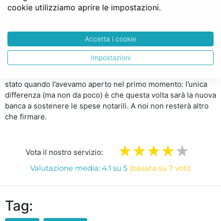
cookie utilizziamo aprire le impostazioni.
applicati al momento in cui abbiamo aperto il mutuo e i nuovi
tassi: più grande sarà questa differenza, maggiore sarà la
convenienza. La banca o le banche cui ci rivolgeremo
Accetta i cookie
valuteranno se accettare il nostro mutuo e a quali tassi: a
questo punto potremo liberamente decidere se accettare o
Impostazioni
meno l’offerta. In caso di
surroga
del mutuo è necessario
rivolgersi nuovamente al Notaio, esattamente come era
stato quando l’avevamo aperto nel primo momento: l’unica
differenza (ma non da poco) è che questa volta sarà la nuova
banca a sostenere le spese notarili. A noi non resterà altro
che firmare.
Vota il nostro servizio:
Valutazione media: 4.1 su 5
(basata su 7 voti)
Tag: