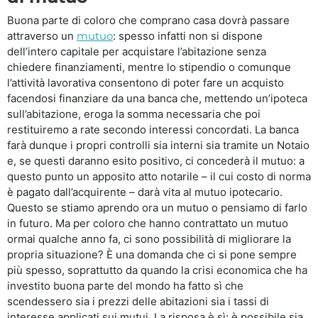
Buona parte di coloro che comprano casa dovrà passare
attraverso un
mutuo
: spesso infatti non si dispone
dell’intero capitale per acquistare l’abitazione senza
chiedere finanziamenti, mentre lo stipendio o comunque
l’attività lavorativa consentono di poter fare un acquisto
facendosi finanziare da una banca che, mettendo un’ipoteca
sull’abitazione, eroga la somma necessaria che poi
restituiremo a rate secondo interessi concordati. La banca
farà dunque i propri controlli sia interni sia tramite un Notaio
e, se questi daranno esito positivo, ci concederà il mutuo: a
questo punto un apposito atto notarile – il cui costo di norma
è pagato dall’acquirente – darà vita al mutuo ipotecario.
Questo se stiamo aprendo ora un mutuo o pensiamo di farlo
in futuro. Ma per coloro che hanno contrattato un mutuo
ormai qualche anno fa, ci sono possibilità di migliorare la
propria situazione? È una domanda che ci si pone sempre
più spesso, soprattutto da quando la crisi economica che ha
investito buona parte del mondo ha fatto sì che
scendessero sia i prezzi delle abitazioni sia i tassi di
interesse applicati sui mutui. La risposa è sì: è possibile sia