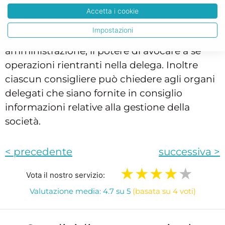
della gestione e sulla possibile evoluzione,
Accetta i cookie
nonché sulle operazioni di maggiore rilievo.
Impostazioni
Resta fermo in favore del consiglio di
amministrazione, il potere di avocare a sé
operazioni rientranti nella delega. Inoltre
ciascun consigliere può chiedere agli organi
delegati che siano fornite in consiglio
informazioni relative alla gestione della
società.
< precedente
successiva >
Vota il nostro servizio:
Valutazione media: 4.7 su 5
(basata su 4 voti)