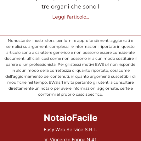
tre organi che sono l
Leggi l'articolo...
Nonostante i nostri sforzi per fornire approfondimenti aggiornati e
semplici su argomenti complessi, le informazioni riportate in questo
articolo sono a carattere generico e non possono essere considerate
documenti ufficiali, così come non possono in alcun modo sostituire il
parere di un professionista. Per gli stessi motivi EWS srl non risponde
in alcun modo della correttezza di quanto riportato, così come
dell’aggiornamento dei contenuti, in quanto argomenti suscettibili di
modifiche nel tempo. EWS srl invita pertanto gli utenti a consultare
direttamente un notaio per avere informazioni aggiornate, certe e
conformi al proprio caso specifico.
NotaioFacile
Easy Web Service S.R.L.
V. Vincenzo Foppa N.41