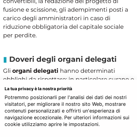
convertibili, la redazione del progetto di
fusione e scissione, gli adempimenti posti a
carico degli amministratori in caso di
riduzione obbligatoria del capitale sociale
per perdite.
Doveri degli organi delegati
Gli
organi delegati
hanno determinati
obblighi da rispettare: in particolare curano e
fanno sì che l’assetto organizzativo,
La tua privacy è la nostra priorità
amministrativo e contabile, sia adeguato alla
Potremmo posizionarli per l'analisi dei dati dei nostri
visitatori, per migliorare il nostro sito Web, mostrare
natura e alle dimensioni dell’impresa,
contenuti personalizzati e offrirti un'esperienza di
riferiscono periodicamente al consiglio di
navigazione eccezionale. Per ulteriori informazioni sui
amministrazione ed al collegio sindacale
cookie utilizziamo aprire le impostazioni.
(qualora presente) sul generale andamento