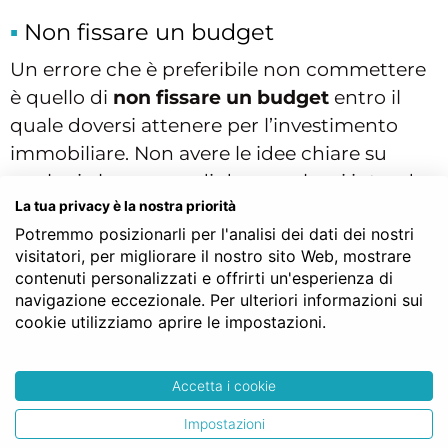
Non fissare un budget
Un errore che è preferibile non commettere
è quello di
non fissare un budget
entro il
quale doversi attenere per l’investimento
immobiliare. Non avere le idee chiare su
quale sia la somma di denaro che si intende
La tua privacy è la nostra priorità
spendere per l’acquisto di una casa, può
Potremmo posizionarli per l'analisi dei dati dei nostri
rappresentare un problema in quanto si è in
visitatori, per migliorare il nostro sito Web, mostrare
balia dei diversi annunci immobiliari e non si
contenuti personalizzati e offrirti un'esperienza di
può fissare in maniera netta una fascia entro
navigazione eccezionale. Per ulteriori informazioni sui
la quale fermarsi nella ricerca dell’abitazione
cookie utilizziamo aprire le impostazioni.
più adatta. Ciò potrebbe comportare anche
molto più tempo prima della conclusione del
Accetta i cookie
contratto di vendita dal notaio.
Impostazioni