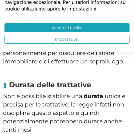
navigazione eccezionale. Per ulteriori informazioni sui
cookie utilizziamo aprire le impostazioni.
Ogni operazione può avere i suoi tempi e le
sue modalità e diversi sono i fattori che
possono incidere: si pensi al caso in cui colui
Accetta i cookie
che intenda comprare casa viva all’estero e
Impostazioni
non abbia la possibilità di incontrarsi
personalmente per discutere dell’affare
immobiliare o di effettuare un sopralluogo.
Durata delle trattative
Non è possibile stabilire una
durata
unica e
precisa per le trattative: la legge infatti non
disciplina questo aspetto e quindi
potenzialmente potrebbero durare anche
tanti mesi.