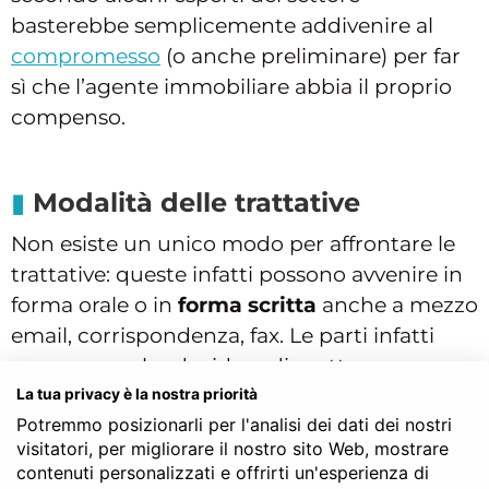
basterebbe semplicemente addivenire al
compromesso
(o anche preliminare) per far
sì che l’agente immobiliare abbia il proprio
compenso.
Modalità delle trattative
Non esiste un unico modo per affrontare le
trattative: queste infatti possono avvenire in
forma orale o in
forma scritta
anche a mezzo
email, corrispondenza, fax. Le parti infatti
possono anche decidere di mettere nero su
bianco solo determinati aspetti, ritenuti
La tua privacy è la nostra priorità
Potremmo posizionarli per l'analisi dei dati dei nostri
particolarmente importanti per la
visitatori, per migliorare il nostro sito Web, mostrare
conclusione dell’affare e lasciare che il resto
contenuti personalizzati e offrirti un'esperienza di
dell’accordo si sviluppi sulla parola prestata.