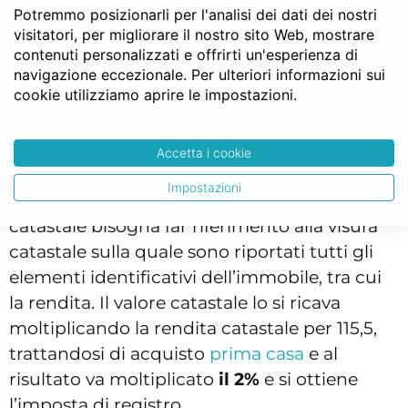
l’importo dell’
imposta di registro
è inferiore
Potremmo posizionarli per l'analisi dei dati dei nostri
visitatori, per migliorare il nostro sito Web, mostrare
rispetto a quella che si deve corrispondere
contenuti personalizzati e offrirti un'esperienza di
quando si acquista una seconda casa.
navigazione eccezionale. Per ulteriori informazioni sui
cookie utilizziamo aprire le impostazioni.
Per sapere a quanto ammonta bisogna
calcolare il valore catastale della casa che si
intende acquistare e per farlo è necessario
Accetta i cookie
tenere in considerazione la
rendita catastale
Impostazioni
dell’immobile. Per capire qual è la rendita
catastale bisogna far riferimento alla visura
catastale sulla quale sono riportati tutti gli
elementi identificativi dell’immobile, tra cui
la rendita. Il valore catastale lo si ricava
moltiplicando la rendita catastale per 115,5,
trattandosi di acquisto
prima casa
e al
risultato va moltiplicato
il 2%
e si ottiene
l’imposta di registro.