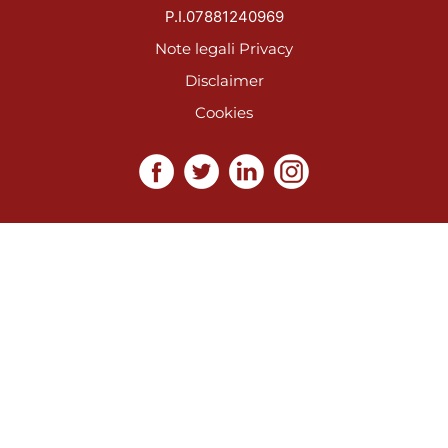
P.I.07881240969
Note legali
Privacy
Disclaimer
Cookies