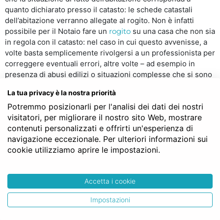
quanto dichiarato presso il catasto: le schede catastali
dell’abitazione verranno allegate al rogito. Non è infatti
possibile per il Notaio fare un
rogito
su una casa che non sia
in regola con il catasto: nel caso in cui questo avvenisse, a
volte basta semplicemente rivolgersi a un professionista per
correggere eventuali errori, altre volte – ad esempio in
presenza di abusi edilizi o situazioni complesse che si sono
create nei decenni, specie per le case più vecchie – la
La tua privacy è la nostra priorità
situazione può essere ben più complessa. Ricordiamo che,
Potremmo posizionarli per l'analisi dei dati dei nostri
così come il Notaio non potrà rogitare su una casa non
visitatori, per migliorare il nostro sito Web, mostrare
regolarmente accatastata, allo stesso modo anche le banche
contenuti personalizzati e offrirti un'esperienza di
difficilmente concederanno mutui su abitazioni che
navigazione eccezionale. Per ulteriori informazioni sui
presentino questo tipo di discrepanze: prima di impegnarsi
cookie utilizziamo aprire le impostazioni.
a comprare (o di mettere in vendita) un’abitazione sarebbe
dunque bene accertarsi della sua regolarità.
Accetta i cookie
Ancora, chi paga il Notaio per il
rogito?
Impostazioni
È consuetudine che sia il compratore a scegliere e pagare il