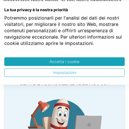
affidatario della prole, ai fini della opponibilità
ai terzi".
La tua privacy è la nostra priorità
Potremmo posizionarli per l'analisi dei dati dei nostri
Struttura gerarchica per l'articolo 155 del Codice Civile:
visitatori, per migliorare il nostro sito Web, mostrare
Codice Civile
contenuti personalizzati e offrirti un'esperienza di
LIBRO PRIMO - Delle persone e della famiglia
navigazione eccezionale. Per ulteriori informazioni sui
TITOLO VI - Del matrimonio
cookie utilizziamo aprire le impostazioni.
Capo V - Dello scioglimento del matrimonio e della
separazione dei coniugi
Art. 155
Accetta i cookie
Impostazioni
SERVE LA CONSULENZA DEL NOTAIO?