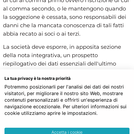
di cui al comma primo ovvero l'iscrizione di cui
al comma secondo, o le mantengono quando
la soggezione è cessata, sono responsabili dei
danni che la mancata conoscenza di tali fatti
abbia recato ai soci o ai terzi.
La società deve esporre, in apposita sezione
della nota integrativa, un prospetto
riepilogativo dei dati essenziali dell'ultimo
bilancio della società o dell'ente che esercita su
La tua privacy è la nostra priorità
di essa l'attività di direzione e coordinamento.
Potremmo posizionarli per l'analisi dei dati dei nostri
visitatori, per migliorare il nostro sito Web, mostrare
Parimenti, gli amministratori devono indicare
contenuti personalizzati e offrirti un'esperienza di
nella relazione sulla gestione i rapporti
navigazione eccezionale. Per ulteriori informazioni sui
intercorsi con chi esercita l'attività di direzione
cookie utilizziamo aprire le impostazioni.
e coordinamento e con le altre società che vi
sono soggette, nonché l'effetto che tale attività
Accetta i cookie