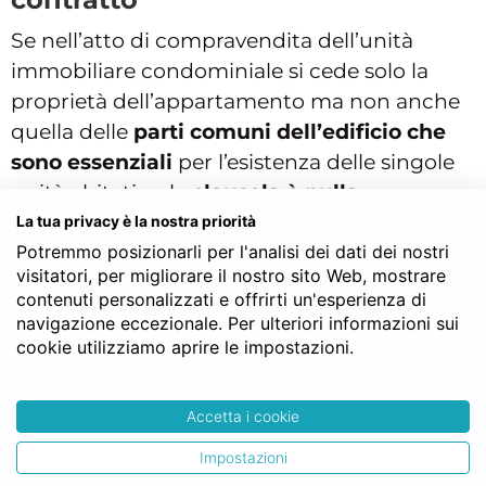
Se nell’atto di compravendita dell’unità
immobiliare condominiale si cede solo la
proprietà dell’appartamento ma non anche
quella delle
parti comuni dell’edificio che
sono essenziali
per l’esistenza delle singole
unità abitative, la
clausola è nulla
e non
verrà riprodotta nel contratto stipulato dal
La tua privacy è la nostra priorità
Potremmo posizionarli per l'analisi dei dati dei nostri
Notaio, in quanto incide sulla misura dei
visitatori, per migliorare il nostro sito Web, mostrare
millesimi dell’appartamento venduto.
contenuti personalizzati e offrirti un'esperienza di
navigazione eccezionale. Per ulteriori informazioni sui
Per tale motivo il professionista avrà cura,
cookie utilizziamo aprire le impostazioni.
all’interno dell’atto notarile, di inserire il
riferimento a tali parti comuni, che
spetteranno al compratore in proporzione
Accetta i cookie
alla proprietà acquistata.
Impostazioni