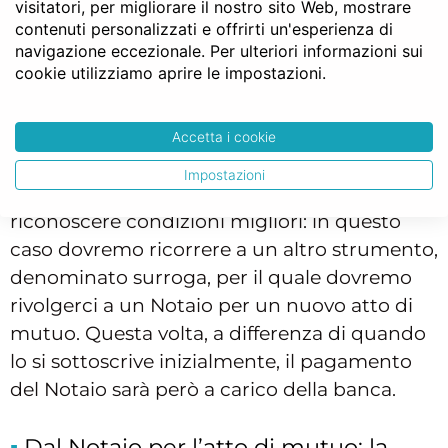
visitatori, per migliorare il nostro sito Web, mostrare
anche passando a un tasso variabile. Se gli
contenuti personalizzati e offrirti un'esperienza di
navigazione eccezionale. Per ulteriori informazioni sui
accordi vengono presi con la stessa banca
cookie utilizziamo aprire le impostazioni.
non sarà necessario rivolgersi al Notaio per
un nuovo atto di mutuo, ma sarà sufficiente
sottoscrivere specifici documenti con i nuovi
Accetta i cookie
accordi presso la banca. Diverso il caso in cui
Impostazioni
decidiamo di cambiare banca per vederci
riconoscere condizioni migliori: in questo
caso dovremo ricorrere a un altro strumento,
denominato surroga, per il quale dovremo
rivolgerci a un Notaio per un nuovo atto di
mutuo. Questa volta, a differenza di quando
lo si sottoscrive inizialmente, il pagamento
del Notaio sarà però a carico della banca.
Dal Notaio per l’atto di mutuo: la