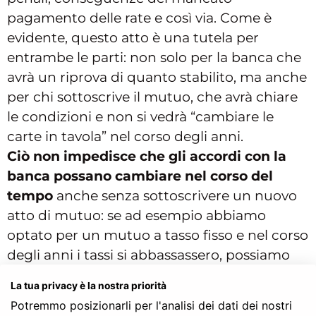
pagamento delle rate e così via. Come è
evidente, questo atto è una tutela per
entrambe le parti: non solo per la banca che
avrà un riprova di quanto stabilito, ma anche
per chi sottoscrive il mutuo, che avrà chiare
le condizioni e non si vedrà “cambiare le
carte in tavola” nel corso degli anni.
Ciò non impedisce che gli accordi con la
banca possano cambiare nel corso del
tempo
anche senza sottoscrivere un nuovo
atto di mutuo: se ad esempio abbiamo
optato per un mutuo a tasso fisso e nel corso
degli anni i tassi si abbassassero, possiamo
chiedere alla banca la sua disponibilità a
La tua privacy è la nostra priorità
ricontattare le condizioni, mantenendo
Potremmo posizionarli per l'analisi dei dati dei nostri
sempre un tasso fisso, ma poi basso, oppure