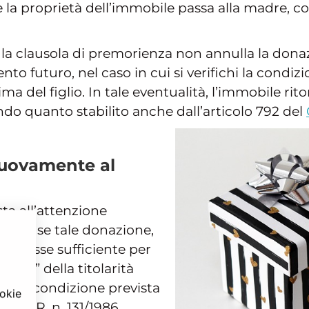
 proprietà dell’immobile passa alla madre, con t
 clausola di premorienza non annulla la donazi
to futuro, nel caso in cui si verifichi la condi
ma del figlio. In tale eventualità, l’immobile ri
ndo quanto stabilito anche dall’articolo 792 del
nuovamente al
ta all’attenzione
unque se tale donazione,
a, fosse sufficiente per
iato” della titolarità
 della condizione prevista
ookie
el d.P.R. n. 131/1986.