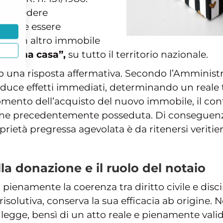
r accedere
on deve essere
, di un altro immobile
i “prima casa”,
su tutto il territorio nazionale.
to una risposta affermativa. Secondo l’Amministr
duce effetti immediati, determinando un reale t
momento dell’acquisto del nuovo immobile, il co
ione precedentemente posseduta. Di conseguenza,
prietà pregressa agevolata è da ritenersi veritier
lla donazione e il ruolo del notaio
pienamente la coerenza tra diritto civile e disci
solutiva, conserva la sua efficacia ab origine. No
egge, bensì di un atto reale e pienamente valido 