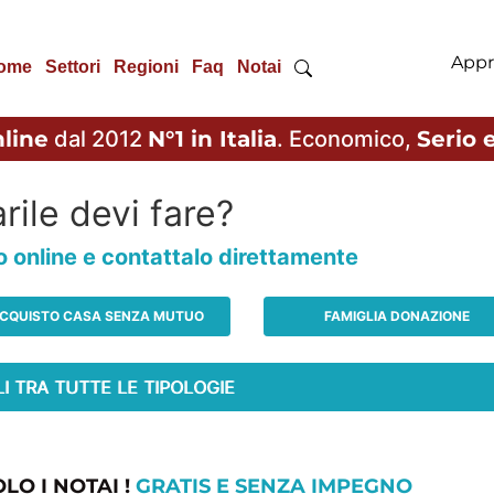
Appr
ome
Settori
Regioni
Faq
Notai
line
dal 2012
N°1 in Italia
. Economico,
Serio e
rile devi fare?
io online e contattalo direttamente
CQUISTO CASA SENZA MUTUO
FAMIGLIA DONAZIONE
LO I NOTAI !
GRATIS E SENZA IMPEGNO