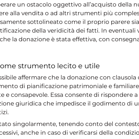
erare un ostacolo oggettivo all’acquisto della 
re alla vendita o ad altri strumenti più comples
essamente sottolineato come il proprio parere s
ficazione della veridicità dei fatti. In eventuali 
he la donazione è stata effettiva, con consegna
ome strumento lecito e utile
possibile affermare che la donazione con clausol
ento di pianificazione patrimoniale e familiare,
te e consapevole. Essa consente di rispondere 
zione giuridica che impedisce il godimento di un
izi.
ato singolarmente, tenendo conto del contesto f
essivi, anche in caso di verificarsi della condizi