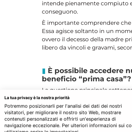
intende pienamente compiuto e la
conseguono.
È importante comprendere che la
Essa agisce soltanto in un momen
ovvero il decesso della madre pri
libero da vincoli e gravami, seco
È possibile accedere 
beneficio “prima casa”?
La questione principale sottopos
dell’Agenzia delle Entrate era d
La tua privacy è la nostra priorità
Potremmo posizionarli per l'analisi dei dati dei nostri
pur con la clausola di premorienz
visitatori, per migliorare il nostro sito Web, mostrare
considerare il contribuente “spogl
contenuti personalizzati e offrirti un'esperienza di
dell’immobile ai fini del rispetto
navigazione eccezionale. Per ulteriori informazioni sui c
dalla lettera c) della Nota II-bis d
utilizziamo aprire le impostazioni.