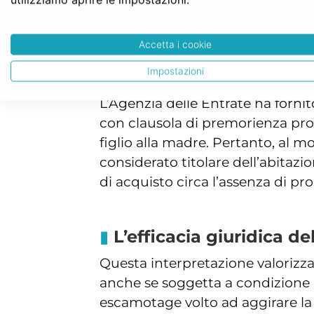
Questa norma stabilisce che, pe
all’agevolazione, l’acquirente n
Accetta i cookie
proprietario, neppure per quota
Impostazioni
acquistato con i
benefici fiscal
L’Agenzia delle Entrate ha forni
con clausola di premorienza pro
figlio alla madre. Pertanto, al 
considerato titolare dell’abitaz
di acquisto circa l’assenza di pro
L’efficacia giuridica de
Questa interpretazione valorizza 
anche se soggetta a condizione ri
escamotage volto ad aggirare la l