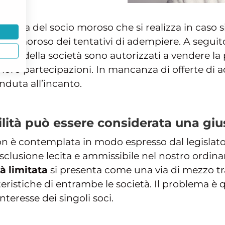
ali
 quella del socio moroso che si realizza in caso
cio moroso dei tentativi di adempiere. A seguito d
ori della società sono autorizzati a vendere la p
 loro partecipazioni. In mancanza di offerte di ac
nduta all’incanto.
ribilità può essere considerata una gi
n è contemplata in modo espresso dal legislatore
esclusione lecita e ammissibile nel nostro ord
tà limitata
si presenta come una via di mezzo tra
eristiche di entrambe le società. Il problema è
interesse dei singoli soci.