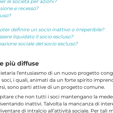
per le società per azioni?
usione e recesso?
luso?
ter definire un socio inattivo o irreperibile?
ere liquidato il socio escluso?
pazione sociale del socio escluso?
e più diffuse
à societaria l’entusiasmo di un nuovo progetto co
 soci, i quali, animati da un forte spirito impren
si, sono parti attive di un progetto comune.
pitare che non tutti i soci mantengano la medes
ventando inattivi. Talvolta la mancanza di intere
entare di intralcio all’attività sociale. Per tali m