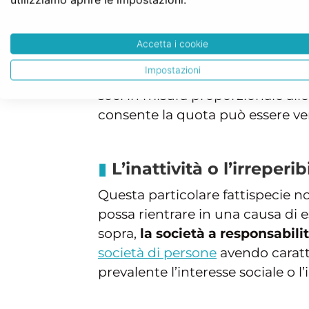
Le cause di esclusione leg
Una causa di esclusione legale è
Accetta i cookie
conferimenti. La legge offre al so
Impostazioni
abbia provveduto, gli amministrat
soci in misura proporzionale alle
consente la quota può essere ve
L’inattività o l’irrepe
Questa particolare fattispecie no
possa rientrare in una causa di 
sopra,
la società a responsabili
società di persone
avendo caratt
prevalente l’interesse sociale o l’