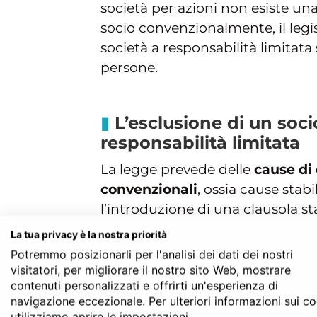
società per azioni non esiste u
socio convenzionalmente, il legis
società a responsabilità limitata
persone.
L’esclusione di un soci
responsabilità limitata
La legge prevede delle
cause di 
convenzionali
, ossia cause stab
l’introduzione di una clausola s
sancito dall’art.2473 bis del
Codic
La tua privacy è la nostra priorità
essere escluso per gravi inadem
Potremmo posizionarli per l'analisi dei dati dei nostri
obbligazioni derivanti dalla legge
visitatori, per migliorare il nostro sito Web, mostrare
contenuti personalizzati e offrirti un'esperienza di
anche per giusta causa.
navigazione eccezionale. Per ulteriori informazioni sui c
utilizziamo aprire le impostazioni.