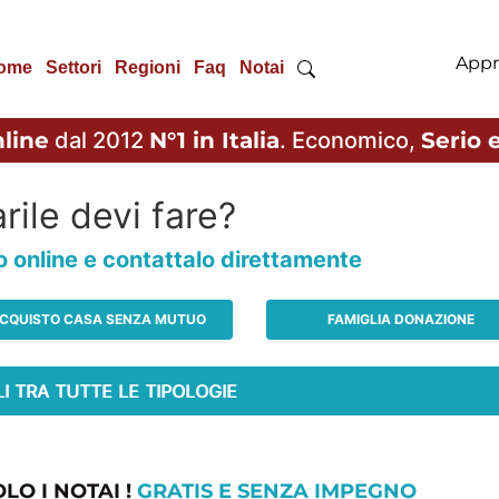
Appr
ome
Settori
Regioni
Faq
Notai
line
dal 2012
N°1 in Italia
. Economico,
Serio e
rile devi fare?
io online e contattalo direttamente
CQUISTO CASA SENZA MUTUO
FAMIGLIA DONAZIONE
LO I NOTAI !
GRATIS E SENZA IMPEGNO