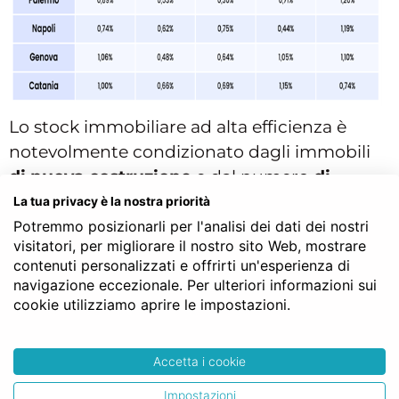
Lo stock immobiliare ad alta efficienza è
notevolmente condizionato dagli immobili
di nuova costruzione
e dal numero
di
riqualificazioni
, spesso e volentieri legate a
La tua privacy è la nostra priorità
bonus e incentivi per la ristrutturazione e il
Potremmo posizionarli per l'analisi dei dati dei nostri
visitatori, per migliorare il nostro sito Web, mostrare
miglioramento delle performance
contenuti personalizzati e offrirti un'esperienza di
energetiche degli edifici, come il
navigazione eccezionale. Per ulteriori informazioni sui
Superbonus 110.
cookie utilizziamo aprire le impostazioni.
Al momento, le nuove costruzioni cubano la
maggior parte del totale degli immobili ad
Accetta i cookie
alta efficienza energetica. A Milano, Bari e
Impostazioni