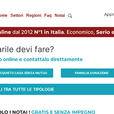
Appr
ome
Settori
Regioni
Faq
Notai
line
dal 2012
N°1 in Italia
. Economico,
Serio e
rile devi fare?
io online e contattalo direttamente
CQUISTO CASA SENZA MUTUO
FAMIGLIA DONAZIONE
LO I NOTAI !
GRATIS E SENZA IMPEGNO