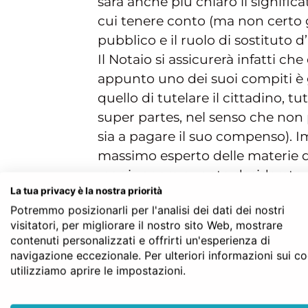
sarà anche più chiaro il signific
cui tenere conto (ma non certo gli
pubblico e il ruolo di sostituto d
Il Notaio si assicurerà infatti c
appunto uno dei suoi compiti è ga
quello di tutelare il cittadino, t
super partes, nel senso che non 
sia a pagare il suo compenso). I
massimo esperto delle materie di
raggiungere quanto desiderato.
La tua privacy è la nostra priorità
Gli
atti
redatti dal Notaio hanno 
Potremmo posizionarli per l'analisi dei dati dei nostri
ufficiale. Ecco anche perché han
visitatori, per migliorare il nostro sito Web, mostrare
giudizio: anche il giudice dovrà i
contenuti personalizzati e offrirti un'esperienza di
navigazione eccezionale. Per ulteriori informazioni sui c
falsità.
utilizziamo aprire le impostazioni.
Un ruolo che avrà un suo peso nel 
provvederà, secondo quanto previ