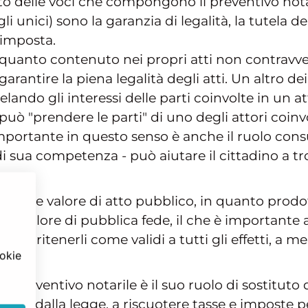
ato delle voci che compongono il preventivo notar
 unici) sono la garanzia di legalità, la tutela del 
’imposta.
he quanto contenuto nei propri atti non contravv
rantire la piena legalità degli atti. Un altro de
utelando gli interessi delle parti coinvolte in u
può "prendere le parti" di uno degli attori coin
mportante in questo senso è anche il ruolo consu
 sua competenza - può aiutare il cittadino a tr
inoltre valore di atto pubblico, in quanto prod
no valore di pubblica fede, il che è importante 
nfatti ritenerli come validi a tutti gli effetti,
ookie
preventivo notarile è il suo ruolo di sostituto d
sto dalla legge, a riscuotere tasse e imposte p