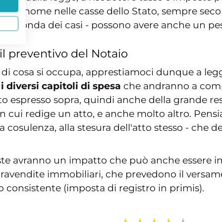
stro nome nelle casse dello Stato, sempre sec
 - a seconda dei casi - possono avere anche un pe
l preventivo del Notaio
nee di cosa si occupa, apprestiamoci dunque a 
i diversi capitoli di spesa
che andranno a compo
tto espresso sopra, quindi anche della grande r
n cui redige un atto, e anche molto altro. Pens
a cosulenza, alla stesura dell'atto stesso - che d
te avranno un impatto che può anche essere imp
vendite immobiliari, che prevedono il versamen
consistente (imposta di registro in primis).