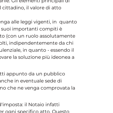
ile. Gli elementi principali di
cittadino, il valore di atto
enga alle leggi vigenti, in quanto
i suoi importanti compiti è
n atto (con un ruolo assolutamente
volti, indipendentemente da chi
lenziale, in quanto - essendo il
ovare la soluzione più ideonea a
otti appunto da un pubblico
anche in eventuale sede di
 a meno che ne venga comprovata la
'imposta: il Notaio infatti
er ogni specifico atto. Questo