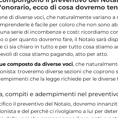
l'onorario, ecco di cosa dovremo te
e di diverse voci, che naturalmente variano a s
prenderle è facile per coloro che non sono abit
i una serie di incombenze e costi: ricordiamo 
to o per quanto dovremo fare, il Notaio sarà disp
he ci sia chiaro in tutto e per tutto cosa stiam
evoli di cosa stiamo pagando, atto per atto.
que composto da diverse voci
, che naturalment
ionista: troveremo diverse sezioni che coprono si
empimenti che la legge richiede per le diverse tip
ta, compiti e adempimenti nel preventiv
ifico il preventivo del Notaio, dovremo innanzitu
onista e del perché ci rivolgiamo a lui per dete