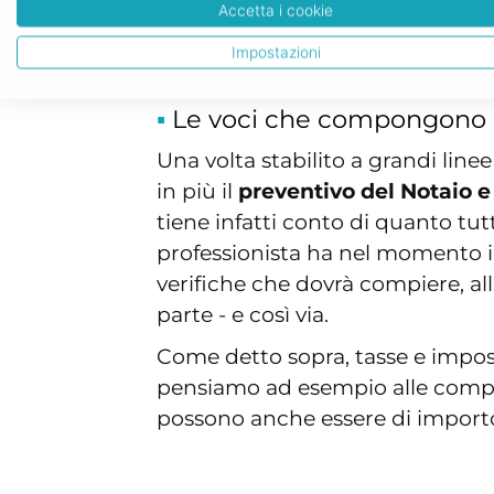
Accetta i cookie
denaro sarà dunque versato a no
normative: si tratta di voci che
Impostazioni
Le voci che compongono i
Una volta stabilito a grandi li
in più il
preventivo del Notaio e 
tiene infatti conto di quanto tu
professionista ha nel momento i
verifiche che dovrà compiere, all
parte - e così via.
Come detto sopra, tasse e impos
pensiamo ad esempio alle compra
possono anche essere di importo 