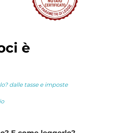
o? dalle tasse e imposte
io
io? E come leggerlo?