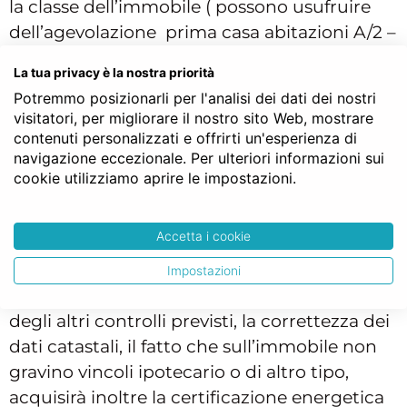
la classe dell’immobile ( possono usufruire
dell’agevolazione prima casa abitazioni A/2 –
tipo civile; A/3 tipo economico; A/4 tipo
La tua privacy è la nostra priorità
popolare A/5 tipo ultra popolare; A/6 tipo
Potremmo posizionarli per l'analisi dei dati dei nostri
rurale; A/7 in villini, A/11 tipiche del luogo); il
visitatori, per migliorare il nostro sito Web, mostrare
luogo in cui si trova l’abitazione ( deve essere
contenuti personalizzati e offrirti un'esperienza di
navigazione eccezionale. Per ulteriori informazioni sui
nel comune di
residenza
o la residenza deve
cookie utilizziamo aprire le impostazioni.
esservi trasferita entro 18 mesi); non essere
proprietari di altra abitazione acquista col
bonus o prevederne la vendita entro 12 mesi.
Accetta i cookie
Individuare il corretto regime fiscale è uno
Impostazioni
dei compiti del Notaio che si occuperà anche
degli altri controlli previsti, la correttezza dei
dati catastali, il fatto che sull’immobile non
gravino vincoli ipotecario o di altro tipo,
acquisirà inoltre la certificazione energetica