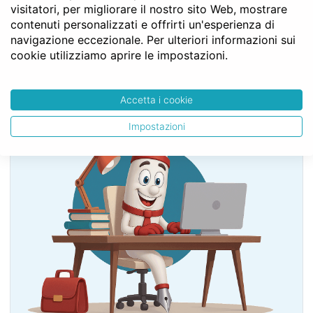
visitatori, per migliorare il nostro sito Web, mostrare
Capo III - Del pegno
contenuti personalizzati e offrirti un'esperienza di
Sezione II - Del pegno dei beni mobili
navigazione eccezionale. Per ulteriori informazioni sui
Art. 2790
cookie utilizziamo aprire le impostazioni.
Accetta i cookie
SERVE LA CONSULENZA DEL NOTAIO?
Impostazioni