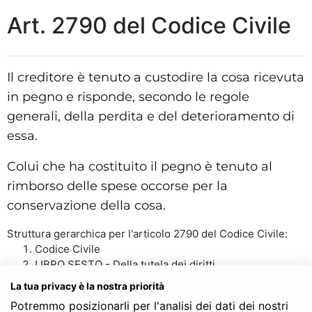
Art. 2790 del Codice Civile
Il creditore è tenuto a custodire la cosa ricevuta
in pegno e risponde, secondo le regole
generali, della perdita e del deterioramento di
essa.
Colui che ha costituito il pegno è tenuto al
rimborso delle spese occorse per la
conservazione della cosa.
Struttura gerarchica per l'articolo 2790 del Codice Civile:
Codice Civile
LIBRO SESTO - Della tutela dei diritti
TITOLO III - Della responsabilità patrimoniale, delle
La tua privacy è la nostra priorità
cause di prelazione e della conservazione della
Potremmo posizionarli per l'analisi dei dati dei nostri
garanzia patrimoniale