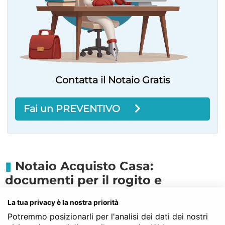
Contatta il Notaio Gratis
Fai un PREVENTIVO
Notaio Acquisto Casa:
documenti per il rogito e
consegna delle chiavi
La tua privacy è la nostra priorità
Stai cercando il
Notaio Acquisto Casa a San
Potremmo posizionarli per l'analisi dei dati dei nostri