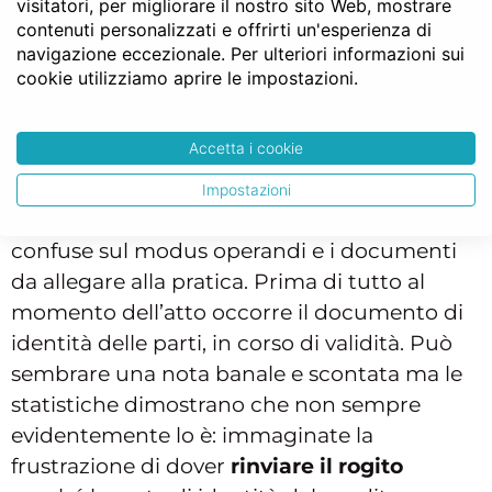
Giovanni Valdarno
? L’organizzazione
visitatori, per migliorare il nostro sito Web, mostrare
contenuti personalizzati e offrirti un'esperienza di
urbanistica del centro storico si sviluppa
navigazione eccezionale. Per ulteriori informazioni sui
secondo lo schema romano delle città,
cookie utilizziamo aprire le impostazioni.
intorno alla grande piazza centrale dalla
quale si diramano i due assi principali che si
Accetta i cookie
intersecano alle vie secondarie. Soprattutto
quando si cerca il Notaio per la prima volta
,
Impostazioni
potrebbe essere normale avere le idee
confuse sul modus operandi e i documenti
da allegare alla pratica. Prima di tutto al
momento dell’atto occorre il documento di
identità delle parti, in corso di validità. Può
sembrare una nota banale e scontata ma le
statistiche dimostrano che non sempre
evidentemente lo è: immaginate la
frustrazione di dover
rinviare il rogito