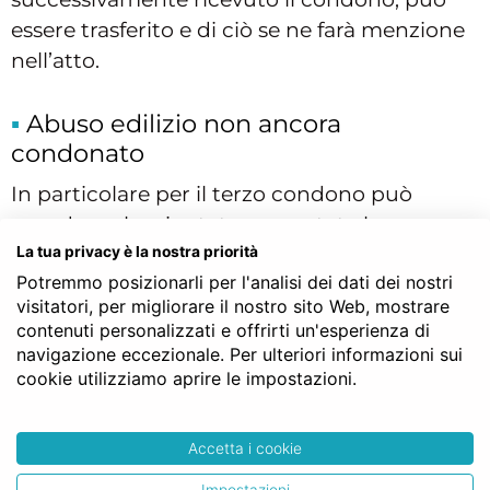
essere trasferito e di ciò se ne farà menzione
nell’atto.
Abuso edilizio non ancora
condonato
In particolare per il terzo condono può
accadere che sia stata presentata la
domanda in sanatoria, ma che al tempo
La tua privacy è la nostra priorità
Potremmo posizionarli per l'analisi dei dati dei nostri
stesso il Comune non si sia ancora espresso
visitatori, per migliorare il nostro sito Web, mostrare
nei termini previsti dalla legge. In questi casi,
contenuti personalizzati e offrirti un'esperienza di
il bene immobile può essere trasferito dal
navigazione eccezionale. Per ulteriori informazioni sui
notaio? La domanda è molto ricorrente, in
cookie utilizziamo aprire le impostazioni.
quanto si ha una fase pendente e nella prassi
notarile si parla di
condono aperto
, proprio
Accetta i cookie
perché la pratica non è definitivamente