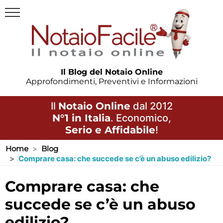
Il Blog del Notaio Online
Approfondimenti, Preventivi e Informazioni
Il
Notaio Online
dal 2012
N°1 in Italia
. Economico,
Serio e Affidabile
!
Home
Blog
Comprare casa: che succede se c’è un abuso edilizio?
comprare casa: che
succede se c’è un abuso
edilizio?