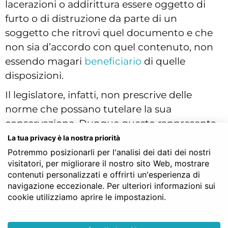
lacerazioni o addirittura essere oggetto di
furto o di distruzione da parte di un
soggetto che ritrovi quel documento e che
non sia d’accordo con quel contenuto, non
essendo magari
beneficiario
di quelle
disposizioni.
Il legislatore, infatti, non prescrive delle
norme che possano tutelare la sua
conservazione. Dunque questo rappresenta
un rischio che va esposto ad un soggetto
La tua privacy è la nostra priorità
che intenda disporre delle proprie ultime
Potremmo posizionarli per l'analisi dei dati dei nostri
visitatori, per migliorare il nostro sito Web, mostrare
volontà per il tempo in cui avrà cessato di
contenuti personalizzati e offrirti un'esperienza di
vivere qualora si rechi dal notaio per una
navigazione eccezionale. Per ulteriori informazioni sui
consulenza.
cookie utilizziamo aprire le impostazioni.
Che valore ha il testamento olografo