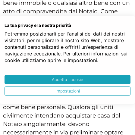
bene immobile o qualsiasi altro bene con un
atto di compravendita dal Notaio. Come
sopra detto, se nulla abbiano previsto
La tua privacy è la nostra priorità
nell’atto costitutivo dell’unione civile dinanzi
Potremmo posizionarli per l'analisi dei dati dei nostri
all’ufficiale di stato civile, automaticamente si
visitatori, per migliorare il nostro sito Web, mostrare
genera tra loro il regime patrimoniale della
contenuti personalizzati e offrirti un'esperienza di
comunione legale dei beni.
navigazione eccezionale. Per ulteriori informazioni sui
cookie utilizziamo aprire le impostazioni.
Questo esclude dall’acquisto congiunto solo
i beni personali, quali ad esempio quelli
Accetta i cookie
ricevuti singolarmente per successione,
donazione
o come scambio di beni personali,
Impostazioni
oltre alle altre ipotesi previste dalla legge
come bene personale. Qualora gli uniti
civilmente intendano acquistare casa dal
Notaio singolarmente, devono
necessariamente in via preliminare optare