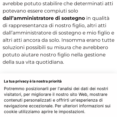
avrebbe potuto stabilire che determinati atti
potevano essere compiuti solo
dall’amministratore di sostegno
in qualità
di rappresentanza di nostro figlio, altri atti
dall’amministratore di sostegno e mio figlio e
altri atti ancora da solo. Insomma erano tutte
soluzioni possibili su misura che avrebbero
potuto aiutare nostro figlio nella gestione
della sua vita quotidiana.
Amministratore di sostegno:
La tua privacy è la nostra priorità
ecco come è stato nominato
Potremmo posizionarli per l'analisi dei dati dei nostri
visitatori, per migliorare il nostro sito Web, mostrare
Il
notaio
in questo frangente è di particolare
contenuti personalizzati e offrirti un'esperienza di
navigazione eccezionale. Per ulteriori informazioni sui
importanza perché prepara e presenta il
cookie utilizziamo aprire le impostazioni.
ricorso al giudice tutelare che, da quel che