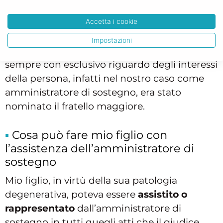
abbiamo capito, è il giudice competente in
questi casi, per avere la designazione
Accetta i cookie
dell’amministrazione di sostegno. La scelta
Impostazioni
dell’amministratore di sostegno avviene
sempre con esclusivo riguardo degli interessi
della persona, infatti nel nostro caso come
amministratore di sostegno, era stato
nominato il fratello maggiore.
Cosa può fare mio figlio con
l’assistenza dell’amministratore di
sostegno
Mio figlio, in virtù della sua patologia
degenerativa, poteva essere
assistito o
rappresentato
dall’amministratore di
sostegno in tutti quegli atti che il giudice