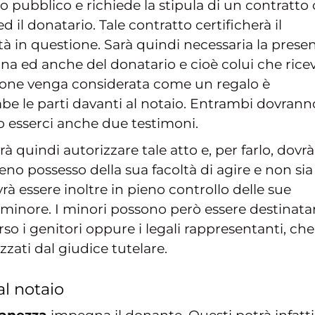
tto pubblico e richiede la stipula di un contratto
d il donatario. Tale contratto certificherà il
tà in questione. Sarà quindi necessaria la prese
ona ed anche del donatario e cioè colui che rice
ione venga considerata come un regalo è
be le parti davanti al notaio. Entrambi dovrann
no esserci anche due testimoni.
à quindi autorizzare tale atto e, per farlo, dovrà
ieno possesso della sua facoltà di agire e non sia
rà essere inoltre in pieno controllo delle sue
minore. I minori possono però essere destinatar
so i genitori oppure i legali rappresentanti, che
zzati dal giudice tutelare.
l notaio