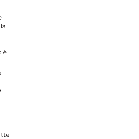
e
la
o è
è
e
utte