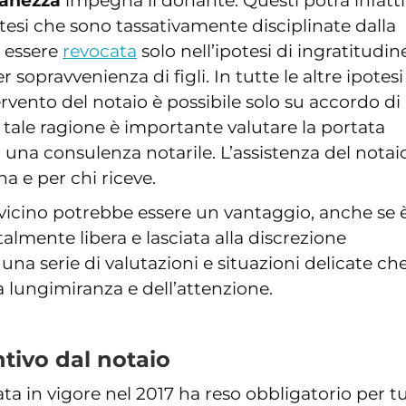
ianezza
impegna il donante. Questi potrà infatti
otesi che sono tassativamente disciplinate dalla
i essere
revocata
solo nell’ipotesi di ingratitudin
opravvenienza di figli. In tutte le altre ipotesi 
vento del notaio è possibile solo su accordo di
tale ragione è importante valutare la portata
a una consulenza notarile. L’assistenza del notai
 e per chi riceve.
 vicino potrebbe essere un vantaggio, anche se 
talmente libera e lasciata alla discrezione
a una serie di valutazioni e situazioni delicate ch
lungimiranza e dell’attenzione.
tivo dal notaio
ta in vigore nel 2017 ha reso obbligatorio per t