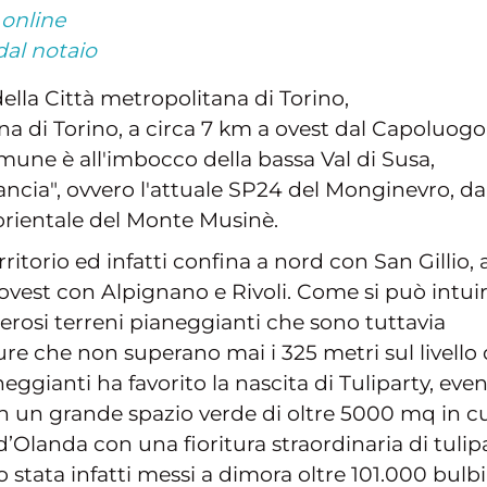
 online
dal notaio
lla Città metropolitana di Torino,
a di Torino, a circa 7 km a ovest dal Capoluogo
une è all'imbocco della bassa Val di Susa,
rancia", ovvero l'attuale SP24 del Monginevro, da
orientale del Monte Musinè.
itorio ed infatti confina a nord con San Gillio, 
ovest con Alpignano e Rivoli. Come si può intui
rosi terreni pianeggianti che sono tuttavia
ture che non superano mai i 325 metri sul livello 
eggianti ha favorito la nascita di Tuliparty, eve
in un grande spazio verde di oltre 5000 mq in cu
’Olanda con una fioritura straordinaria di tulip
stata infatti messi a dimora oltre 101.000 bulbi