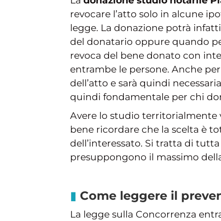
La
donazione studio notarile P
revocare l’atto solo in alcune ip
legge. La donazione potrà infatt
del donatario oppure quando per s
revoca del bene donato con inter
entrambe le persone. Anche per 
dell’atto e sarà quindi necessari
quindi fondamentale per chi dona
Avere lo studio territorialmente
bene ricordare che la scelta è to
dell’interessato. Si tratta di tutt
presuppongono il massimo della 
Come leggere il preven
La legge sulla Concorrenza entra