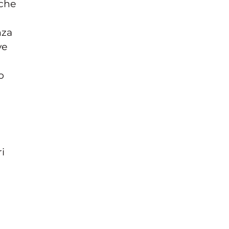
 che
nza
ve
o
i