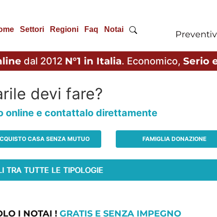
ome
Settori
Regioni
Faq
Notai
Preventiv
line
dal 2012
N°1 in Italia
. Economico,
Serio e
rile devi fare?
io online e contattalo direttamente
CQUISTO CASA SENZA MUTUO
FAMIGLIA DONAZIONE
LO I NOTAI !
GRATIS E SENZA IMPEGNO