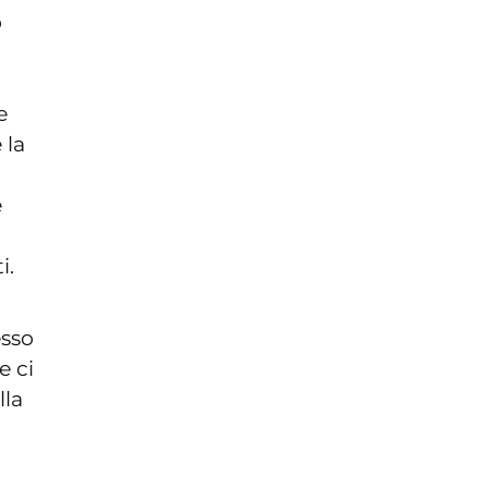
o
e
 la
e
i.
esso
e ci
lla