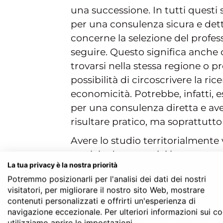
una successione. In tutti questi s
per una consulenza sicura e dett
concerne la selezione del profess
seguire. Questo significa anche
trovarsi nella stessa regione o pro
possibilità di circoscrivere la rice
economicità. Potrebbe, infatti, e
per una consulenza diretta e av
risultare pratico, ma soprattutt
Avere lo studio territorialmente
pratici ed economici in quanto sa
La tua privacy è la nostra priorità
collegati. In tal modo ci si potrà 
Potremmo posizionarli per l'analisi dei dati dei nostri
si potrà recare di persona in mo
visitatori, per migliorare il nostro sito Web, mostrare
discrezione dell’interessato. Si tr
contenuti personalizzati e offrirti un'esperienza di
delicate che presuppongono il m
navigazione eccezionale. Per ulteriori informazioni sui c
utilizziamo aprire le impostazioni.