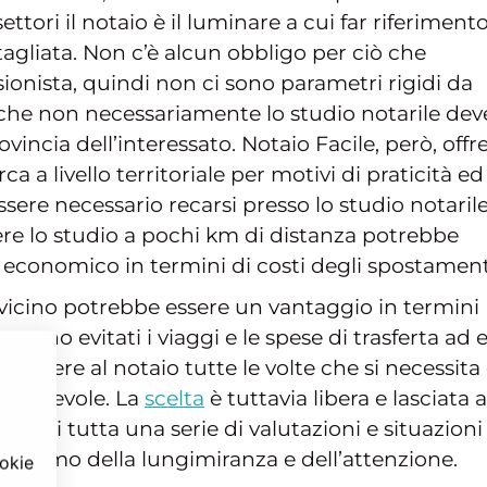
ettori il notaio è il luminare a cui far riferiment
agliata. Non c’è alcun obbligo per ciò che
ionista, quindi non ci sono parametri rigidi da
 che non necessariamente lo studio notarile dev
vincia dell’interessato. Notaio Facile, però, offre
rca a livello territoriale per motivi di praticità ed
ssere necessario recarsi presso lo studio notaril
ere lo studio a pochi km di distanza potrebbe
o economico in termini di costi degli spostament
 vicino potrebbe essere un vantaggio in termini
ranno evitati i viaggi e le spese di trasferta ad 
rivolgere al notaio tutte le volte che si necessita 
do agevole. La
scelta
è tuttavia libera e lasciata a
atta di tutta una serie di valutazioni e situazioni
assimo della lungimiranza e dell’attenzione.
ookie