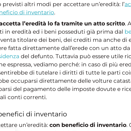
 previsti altri modi per accettare un’eredità: l’
ac
eficio di inventario
.
ccetta l’eredità lo fa tramite un atto scritto
. 
uti in eredità ed i beni posseduti già prima dal
be
venta titolare dei beni, dei crediti ma anche di 
re fatta direttamente dall’erede con un atto da
sidenza
del defunto. Tuttavia può essere utile ri
ne espressa, vediamo perché: in caso di più ered
ntirebbe di tutelare i diritti di tutte le parti coi
e occuparsi direttamente delle volture catastali
uparsi del pagamento delle imposte dovute e ric
li conti correnti.
enefici di inventario
cettare un’eredità:
con beneficio di inventario
.