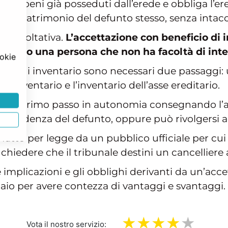
on i beni già posseduti dall’erede e obbliga l’er
e del patrimonio del defunto stesso, senza intacc
le facoltativa.
L’accettazione con beneficio di i
minore o una persona che non ha facoltà di int
ookie
icio di inventario sono necessari due passaggi: u
di inventario e l’inventario dell’asse ereditario.
re il primo passo in autonomia consegnando l’at
di residenza del defunto, oppure può rivolgersi 
 fatto per legge da un pubblico ufficiale per cui
 chiedere che il tribunale destini un cancelliere 
le implicazioni e gli obblighi derivanti da un’ac
taio per avere contezza di vantaggi e svantaggi.
Vota il nostro servizio: