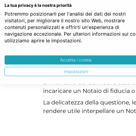
non confondere i beni ereditati c
La tua privacy è la nostra priorità
debiti del defunto solo nel limit
Potremmo posizionarli per l'analisi dei dati dei nostri
visitatori, per migliorare il nostro sito Web, mostrare
Si tratta di un’opzione e come ta
contenuti personalizzati e offrirti un'esperienza di
nel caso in cui l’erede sia un 
navigazione eccezionale. Per ulteriori informazioni sui c
utilizziamo aprire le impostazioni.
Per accettare l’eredità con benef
accettare l’eredità con beneficio 
Accetta i cookie
Teoricamente l’erede può svolge
del Tribunale dell’ultimo luogo 
Impostazioni
L’inventario dei beni deve essere
incaricare un Notaio di fiducia o
La delicatezza della questione, 
rendere utile interpellare un No