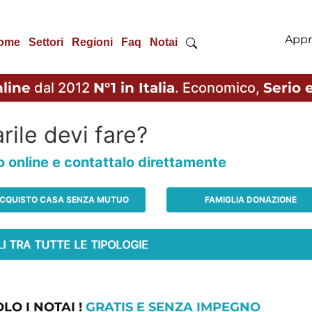
Appr
ome
Settori
Regioni
Faq
Notai
line
dal 2012
N°1 in Italia
. Economico,
Serio e
rile devi fare?
io online e contattalo direttamente
CQUISTO CASA SENZA MUTUO
FAMIGLIA DONAZIONE
LO I NOTAI !
GRATIS E SENZA IMPEGNO