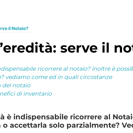
rve il Notaio?
’eredità: serve il n
dispensabile ricorrere al notaio? inoltre è possi
e? vediamo come ed in quali circostanze
o del notaio
efici di inventario
à è indispensabile ricorrere al Notai
à o accettarla solo parzialmente? V