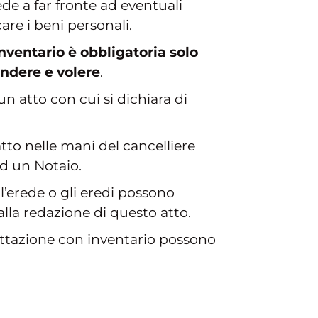
ede a far fronte ad eventuali
are i beni personali.
nventario è obbligatoria solo
endere e volere
.
n atto con cui si dichiara di
to nelle mani del cancelliere
ad un Notaio.
 l’erede o gli eredi possono
alla redazione di questo atto.
cettazione con inventario possono