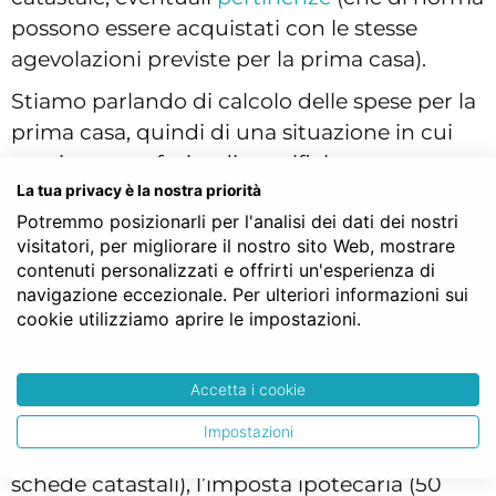
possono essere acquistati con le stesse
agevolazioni previste per la prima casa).
Stiamo parlando di calcolo delle spese per la
prima casa, quindi di una situazione in cui
possiamo usufruire di specifiche
agevolazioni.
La tua privacy è la nostra priorità
Potremmo posizionarli per l'analisi dei dati dei nostri
Partiamo dall’ipotesi che stiamo
visitatori, per migliorare il nostro sito Web, mostrare
acquistando da privato: in questo caso la
contenuti personalizzati e offrirti un'esperienza di
navigazione eccezionale. Per ulteriori informazioni sui
transazione sarà esente IVA (quindi non la
cookie utilizziamo aprire le impostazioni.
dobbiamo versare). Dovremo invece pagare
l’imposta di registro (2% del valore catastale
rivalutato del 5%, il valore catastale può
Accetta i cookie
essere recuperato su eventuali precedenti
Impostazioni
rogiti sulla medesima abitazione o sulle
schede catastali), l’imposta ipotecaria (50