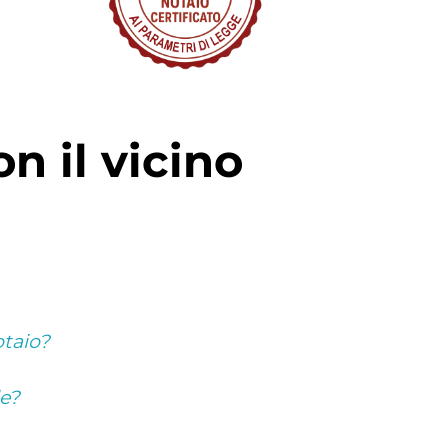
otaio?
le?