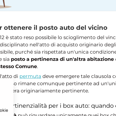
 ottenere il posto auto del vicino
2 è stato reso possibile lo scioglimento del vinco
sciplinato nell'atto di acquisto originario deg
sibile, purché sia rispettata un'unica condizione
e sia
posto a pertinenza di un'altra abitazione
 stesso Comune
.
l'atto di
permuta
deve emergere tale clausola c
l box, esso rimane comunque pertinente ad un'un
a cui era originariamente pertinente.
di pertinenzialità per i box auto: quando 
ookie
zialità
può riguardare unicamente quei box che 