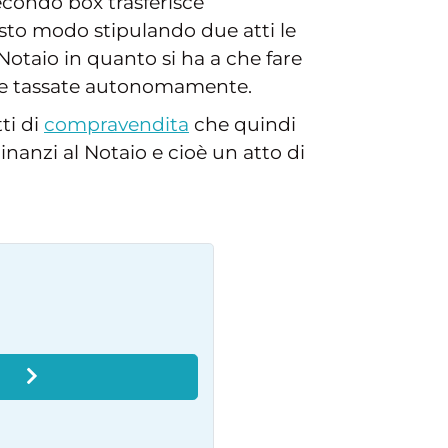
econdo box trasferisce
esto modo stipulando due atti le
l Notaio in quanto si ha a che fare
ere tassate autonomamente.
ti di
compravendita
che quindi
inanzi al Notaio e cioè un atto di
O