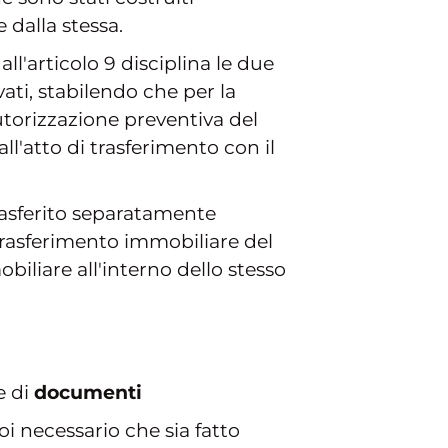
 dalla stessa.
ll'articolo 9 disciplina le due
vati, stabilendo che per la
utorizzazione preventiva del
'atto di trasferimento con il
rasferito separatamente
 trasferimento immobiliare del
biliare all'interno dello stesso
e di
documenti
i necessario che sia fatto