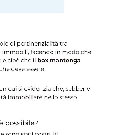
lo di pertinenzialità tra
li immobili, facendo in modo che
 e cioè che il
box mantenga
che deve essere
on cui si evidenzia che, sebbene
ità immobiliare nello stesso
è possibile?
sono stati costruiti