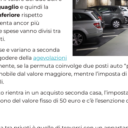
uaglio
e quindi la
nferiore
rispetto
iventa ancor più
e spese vanno divisi tra
i.
se e variano a seconda
 godere della
agevolazioni
nte, se la permuta coinvolge due posti auto “pr
mobile dal valore maggiore, mentre l’imposta di b
i.
 rientra in un acquisto seconda casa, l’imposta d
ono del valore fisso di 50 euro e c’è l’esenzione 
ta tra privati è quello di trovarsi con un appar