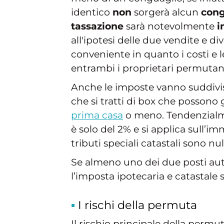
identico
non
sorgerà alcun
cong
tassazione
sarà notevolmente
i
all'ipotesi delle due vendite e d
conveniente in quanto i costi e l
entrambi i proprietari permutant
Anche le imposte vanno suddivi
che si tratti di box che possono
prima casa
o meno. Tendenzialme
è solo del 2% e si applica sull’im
tributi speciali catastali sono null
Se almeno uno dei due posti auto
l’imposta ipotecaria e catastale s
I rischi della permuta
Il rischio principale della permu