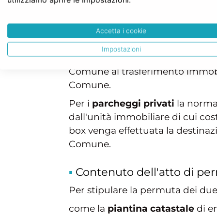
successivamente all'unità immobi
Di norma, si applica la legge num
Accetta i cookie
tipologie di parcheggi
pertinenz
Impostazioni
cessione separata dall'unità imm
Comune al trasferimento immobil
Comune.
Per i
parcheggi privati
la norma 
dall'unità immobiliare di cui cos
box venga effettuata la destinazi
Comune.
Contenuto dell'atto di pe
Per stipulare la permuta dei due
come la
piantina catastale
di en