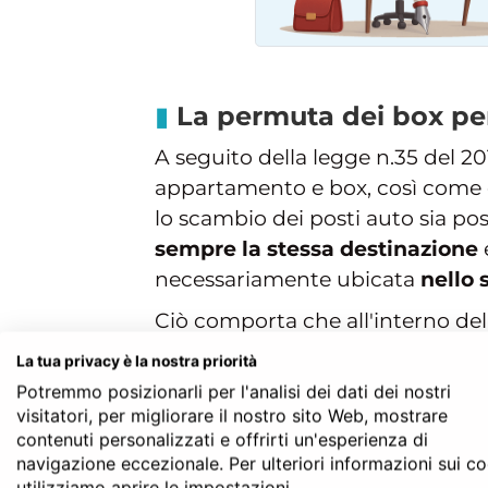
La permuta dei box per
A seguito della legge n.35 del 201
appartamento e box, così come di
lo scambio dei posti auto sia pos
sempre la stessa destinazione
necessariamente ubicata
nello
Ciò comporta che all'interno del
vi sia stato il trasferimento de
La tua privacy è la nostra priorità
Comune in cui si trovava quella 
Potremmo posizionarli per l'analisi dei dati dei nostri
visitatori, per migliorare il nostro sito Web, mostrare
contenuti personalizzati e offrirti un'esperienza di
La derogabilità al vincolo 
navigazione eccezionale. Per ulteriori informazioni sui c
La
deroga al vincolo di pertinen
utilizziamo aprire le impostazioni.