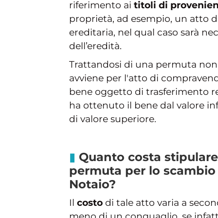
riferimento ai
titoli di provenie
proprietà, ad esempio, un atto d
ereditaria, nel qual caso sarà ne
dell’eredità.
Trattandosi di una permuta non v
avviene per l'atto di compravendi
bene oggetto di trasferimento r
ha ottenuto il bene dal valore in
di valore superiore.
Quanto costa stipulare
permuta per lo scambio 
Notaio?
Il
costo
di tale atto varia a seco
meno di un conguaglio, se infatti