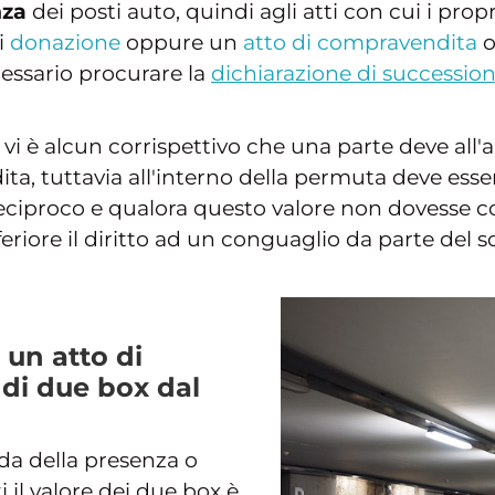
nza
dei posti auto, quindi agli atti con cui i pro
i
donazione
oppure un
atto di compravendita
o
cessario procurare la
dichiarazione di successio
i è alcun corrispettivo che una parte deve all
ta, tuttavia all'interno della permuta deve esser
eciproco e qualora questo valore non dovesse co
feriore il diritto ad un conguaglio da parte del
 un atto di
di due box dal
nda della presenza o
 il valore dei due box è