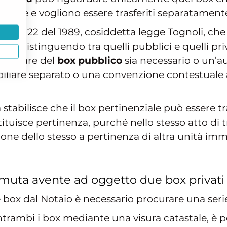
liare e vogliono essere trasferiti separatamente
ero 122 del 1989, cosiddetta legge Tognoli, che a
iali distinguendo tra quelli pubblici e quelli pri
obiliare del
box pubblico
sia necessario o un’a
iare separato o una convenzione contestuale all
stabilisce che il box pertinenziale può essere t
tituisce pertinenza, purché nello stesso atto di
one dello stesso a pertinenza di altra unità immo
rmuta avente ad oggetto due box privati
 box dal Notaio è necessario procurare una seri
trambi i box mediante una visura catastale, è po