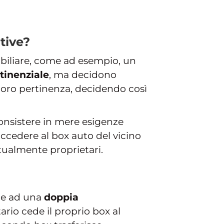
tive?
iliare, come ad esempio, un
tinenziale
, ma decidono
 loro pertinenza, decidendo così
nsistere in mere esigenze
accedere al box auto del vicino
ttualmente proprietari.
ere ad una
doppia
rio cede il proprio box al