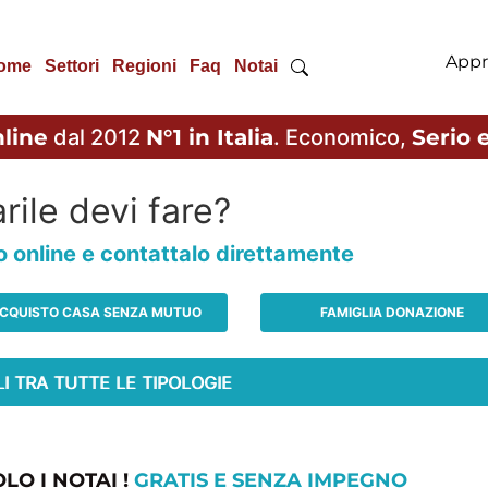
Appr
ome
Settori
Regioni
Faq
Notai
line
dal 2012
N°1 in Italia
. Economico,
Serio e
rile devi fare?
io online e contattalo direttamente
CQUISTO CASA SENZA MUTUO
FAMIGLIA DONAZIONE
LO I NOTAI !
GRATIS E SENZA IMPEGNO