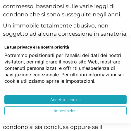
commesso, basandosi sulle varie leggi di
condono che si sono susseguite negli anni.
Un immobile totalmente abusivo, non
soggetto ad alcuna concessione in sanatoria,
è un fabbricato che non può essere
La tua privacy è la nostra priorità
trasferito, quindi, incommerciabile, mentre
Potremmo posizionarli per l'analisi dei dati dei nostri
un immobile condonato o ancora con
visitatori, per migliorare il nostro sito Web, mostrare
condono cosiddetto “aperto”, come vedremo
contenuti personalizzati e offrirti un'esperienza di
a breve, può essere oggetto di trasferimento
navigazione eccezionale. Per ulteriori informazioni sui
cookie utilizziamo aprire le impostazioni.
immobiliare dal notaio.
Comprare casa: tipi di condono
Accetta i cookie
Quando si parla di
condono
, occorre porre la
Impostazioni
differenza principale se la procedura di
condono si sia conclusa oppure se il