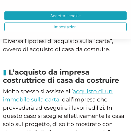
In questo caso, una volta stabilito il prezzo ci
si reca
dal Notaio per il rogito
e si procede.
Anche qui dal punto di vista documentale
Accetta i cookie
non vi sono molti problemi perché si
Impostazioni
presume che l’impresa sia provvista di tutto.
Diversa l’ipotesi di acquisto sulla “carta”,
ovvero di acquisto di casa da costruire.
L’acquisto da impresa
costruttrice di casa da costruire
Molto spesso si assiste all’
acquisto di un
immobile sulla carta
, dall’impresa che
provvederà ad eseguire i lavori edilizi. In
questo caso si sceglie effettivamente la casa
solo sul progetto, di solito mostrato con