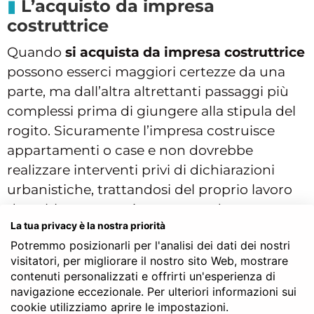
L’acquisto da impresa
costruttrice
Quando
si acquista da impresa costruttrice
possono esserci maggiori certezze da una
parte, ma dall’altra altrettanti passaggi più
complessi prima di giungere alla stipula del
rogito. Sicuramente l’impresa costruisce
appartamenti o case e non dovrebbe
realizzare interventi privi di dichiarazioni
urbanistiche, trattandosi del proprio lavoro
dovrebbero garantire certezza da questo
La tua privacy è la nostra priorità
punto di vista. Se l’immobile è già esistente
Potremmo posizionarli per l'analisi dei dati dei nostri
nel momento in cui viene acquistato, la
visitatori, per migliorare il nostro sito Web, mostrare
procedura è molto simile a quella
contenuti personalizzati e offrirti un'esperienza di
dell’acquisto da un privato.
navigazione eccezionale. Per ulteriori informazioni sui
cookie utilizziamo aprire le impostazioni.