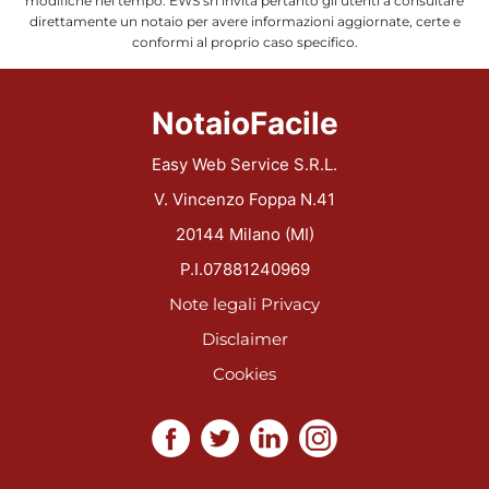
modifiche nel tempo. EWS srl invita pertanto gli utenti a consultare
direttamente un notaio per avere informazioni aggiornate, certe e
conformi al proprio caso specifico.
NotaioFacile
Easy Web Service S.R.L.
V. Vincenzo Foppa N.41
20144 Milano (MI)
P.I.07881240969
Note legali
Privacy
Disclaimer
Cookies