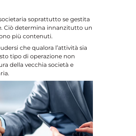
ocietaria soprattutto se gestita
e. Ciò determina innanzitutto un
 sono più contenuti.
dersi che qualora l’attività sia
sto tipo di operazione non
a della vecchia società e
ria.