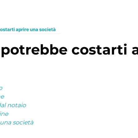
starti aprire una società
o
ne
dal notaio
ine
 una società