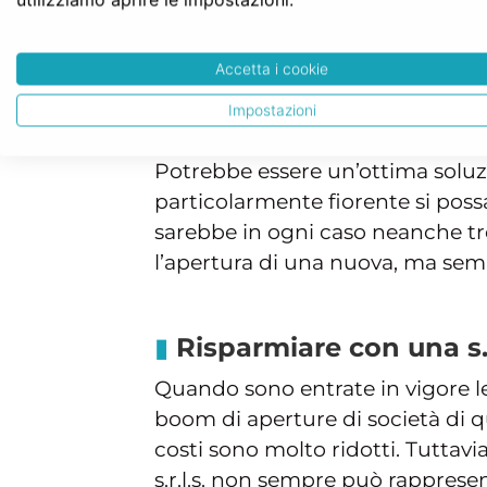
Aprire una società di 
Come sopra già anticipato quando
Accetta i cookie
da un nucleo familiare si tende
Impostazioni
risparmio dal punto di vista della
Potrebbe essere un’ottima soluzio
particolarmente fiorente si pos
sarebbe in ogni caso neanche tr
l’apertura di una nuova, ma semp
Risparmiare con una s.r
Quando sono entrate in vigore 
boom di aperture di società di q
costi sono molto ridotti. Tuttavi
s.r.l.s. non sempre può rapprese