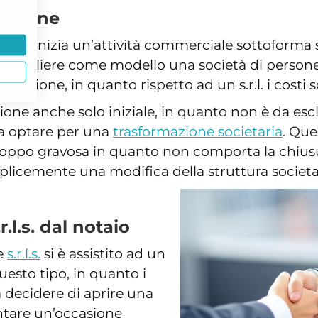
persone
 si inizia un’attività commerciale sottoforma s
 a scegliere come modello una società di person
 gestione, in quanto rispetto ad un s.r.l. i costi
ne anche solo iniziale, in quanto non è da esclu
sa optare per una
trasformazione societaria
. Que
oppo gravosa in quanto non comporta la chiusur
licemente una modifica della struttura societa
.l.s. dal notaio
le
s.r.l.s.
si è assistito ad un
uesto tipo, in quanto i
a decidere di aprire una
ntare un’occasione