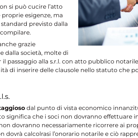
n si può cucire l’atto
e proprie esigenze, ma
 standard previsto dalla
 compilare.
anche grazie
te dalla società, molte di
 passaggio alla s.r.l. con atto pubblico notaril
à di inserire delle clausole nello statuto che p
l.s.
taggioso
dal punto di vista economico innanzitu
o significa che i soci non dovranno effettuare in
on dovranno necessariamente ricorrere ai propri
dovrà calcolrasi l’onorario notarile e ciò rapp