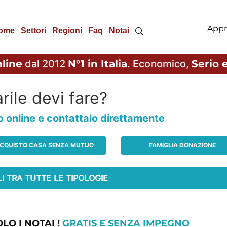
Appr
ome
Settori
Regioni
Faq
Notai
line
dal 2012
N°1 in Italia
. Economico,
Serio e
rile devi fare?
io online e contattalo direttamente
CQUISTO CASA SENZA MUTUO
FAMIGLIA DONAZIONE
LO I NOTAI !
GRATIS E SENZA IMPEGNO