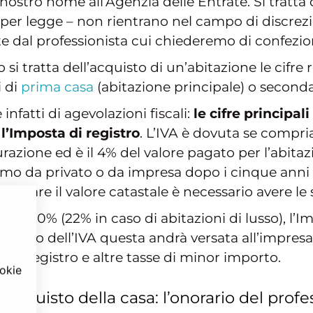
 nostro nome all’Agenzia delle Entrate. Si tratta 
per legge – non rientrano nel campo di discrezi
dal professionista cui chiederemo di confezion
i tratta dell’acquisto di un’abitazione le cifre 
i di
prima casa
(abitazione principale) o second
nfatti di agevolazioni fiscali:
le cifre principa
l’Imposta di registro
. L’IVA è dovuta se compr
urazione ed è il 4% del valore pagato per l’abitaz
mo da privato o da impresa dopo i cinque anni e
alcolare il valore catastale è necessario avere le
sa al 10% (22% in caso di abitazioni di lusso), l’I
mento dell’IVA questa andrà versata all’impresa
 di registro e altre tasse di minor importo.
ookie
’acquisto della casa: l’onorario del profe