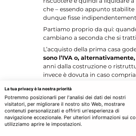
riscuotere e quindi a liquidare a
che – essendo appunto stabilite 
dunque fisse indipendentemente 
Partiamo proprio da qui: quando s
cambiano a seconda che si tratt
L’acquisto della prima casa gode i
sono l’IVA o, alternativamente, 
anni dalla costruzione o ristrutt
invece è dovuta in caso compria
catastale rivalutato del 5% (per c
La tua privacy è la nostra priorità
In caso di
seconda casa
l’IVA pas
Potremmo posizionarli per l'analisi dei dati dei nostri
Attenzione però: in caso di paga
visitatori, per migliorare il nostro sito Web, mostrare
contenuti personalizzati e offrirti un'esperienza di
provvederà a riscuotere l’Imposta
navigazione eccezionale. Per ulteriori informazioni sui c
utilizziamo aprire le impostazioni.
Preventivo del Notaio per l