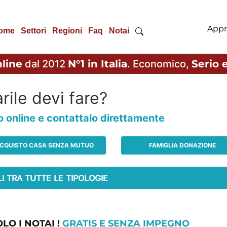
Appr
ome
Settori
Regioni
Faq
Notai
line
dal 2012
N°1 in Italia
. Economico,
Serio e
rile devi fare?
io online e contattalo direttamente
CQUISTO CASA SENZA MUTUO
FAMIGLIA DONAZIONE
LO I NOTAI !
GRATIS E SENZA IMPEGNO