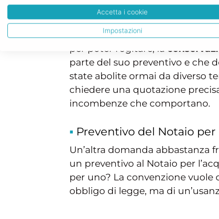
Abbiamo dunque visto la parte r
Accetta i cookie
Notaio per l’acquisto della casa
Impostazioni
valore della
consulenza
, la
stesu
per poter rogitare, la
conservaz
parte del suo preventivo e che 
state abolite ormai da diverso te
chiedere una quotazione precisa a
incombenze che comportano.
Preventivo del Notaio per l
Un’altra domanda abbastanza fr
un preventivo al Notaio per l’acq
per uno? La convenzione vuole che
obbligo di legge, ma di un’usan