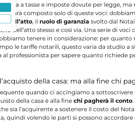
elativa a tasse e imposte dovute per legge, ma 
 non sarà composto solo di queste voci: dobbiamo
ra dell’atto
, il
ruolo di garanzia
svolto dal Notai
ione
dell’atto stesso e così via. Una serie di voc
dobbiamo tenere in considerazione: per quanto r
mpo le tariffe notarili, questo varia da studio 
l professionista per sapere quanto richiede per i 
’acquisto della casa: ma alla fine chi pa
equente quando ci accingiamo a sottoscrivere
uisto della casa è alla fine
chi pagherà il conto
 sia l’acquirente a sostenere il costo del Notai
za, quindi volendo le parti si possono accordar