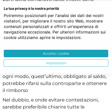
solidalmente responsabili per il pagamento
La tua privacy è la nostra priorità
della parcella del notaio, sia per quanto
Potremmo posizionarli per l'analisi dei dati dei nostri
concerne l’onorario del professionista che
visitatori, per migliorare il nostro sito Web, mostrare
contenuti personalizzati e offrirti un'esperienza di
per il corrispettivo di tasse e imposte. Vero è
navigazione eccezionale. Per ulteriori informazioni sui
che si tratta di un’ipotesi molto rara. Il
cookie utilizziamo aprire le impostazioni.
pagamento dell’onorario del notaio avviene
di solito contestualmente al rogito. Lo studio
Accetta i cookie
peraltro di norma provvede prima al sollecito
della parcella all’acquirente. Rivolgersi al
Impostazioni
venditore rappresenta l’ultima ratio e, ad
ogni modo, quest’ultimo, obbligato al saldo,
potrebbe rifarsi sulla controparte e ottenere
il rimborso
Nel dubbio, e onde evitare contestazioni,
sarebbe preferibile chiarire tutte le