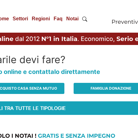
ome
Settori
Regioni
Faq
Notai
Preventiv
line
dal 2012
N°1 in Italia
. Economico,
Serio e
rile devi fare?
io online e contattalo direttamente
CQUISTO CASA SENZA MUTUO
FAMIGLIA DONAZIONE
LO I NOTAI !
GRATIS E SENZA IMPEGNO