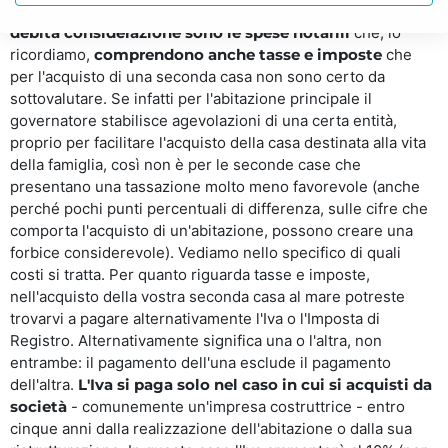
tanto desiderata? Sicuramente un aspetto da tenere in
debita considerazione sono le spese notarili
che, lo
ricordiamo,
comprendono anche tasse e imposte
che
per l'acquisto di una seconda casa non sono certo da
sottovalutare. Se infatti per l'abitazione principale il
governatore stabilisce agevolazioni di una certa entità,
proprio per facilitare l'acquisto della casa destinata alla vita
della famiglia, così non è per le seconde case che
presentano una tassazione molto meno favorevole (anche
perché pochi punti percentuali di differenza, sulle cifre che
comporta l'acquisto di un'abitazione, possono creare una
forbice considerevole). Vediamo nello specifico di quali
costi si tratta. Per quanto riguarda tasse e imposte,
nell'acquisto della vostra seconda casa al mare potreste
trovarvi a pagare alternativamente l'Iva o l'Imposta di
Registro. Alternativamente significa una o l'altra, non
entrambe: il pagamento dell'una esclude il pagamento
dell'altra.
L'Iva si paga solo nel caso in cui si acquisti da
società
- comunemente un'impresa costruttrice - entro
cinque anni dalla realizzazione dell'abitazione o dalla sua