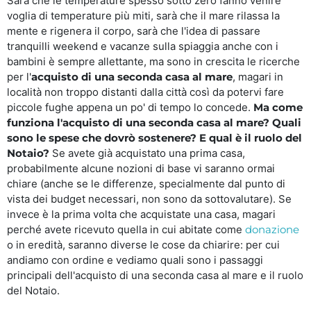
Sarà che le temperature spesso sotto zero fanno venire
voglia di temperature più miti, sarà che il mare rilassa la
mente e rigenera il corpo, sarà che l'idea di passare
tranquilli weekend e vacanze sulla spiaggia anche con i
bambini è sempre allettante, ma sono in crescita le ricerche
per l'
acquisto di una seconda casa al mare
, magari in
località non troppo distanti dalla città così da potervi fare
piccole fughe appena un po' di tempo lo concede.
Ma come
funziona l'acquisto di una seconda casa al mare? Quali
sono le spese che dovrò sostenere? E qual è il ruolo del
Notaio?
Se avete già acquistato una prima casa,
probabilmente alcune nozioni di base vi saranno ormai
chiare (anche se le differenze, specialmente dal punto di
vista dei budget necessari, non sono da sottovalutare). Se
invece è la prima volta che acquistate una casa, magari
perché avete ricevuto quella in cui abitate come
donazione
o in eredità, saranno diverse le cose da chiarire: per cui
andiamo con ordine e vediamo quali sono i passaggi
principali dell'acquisto di una seconda casa al mare e il ruolo
del Notaio.