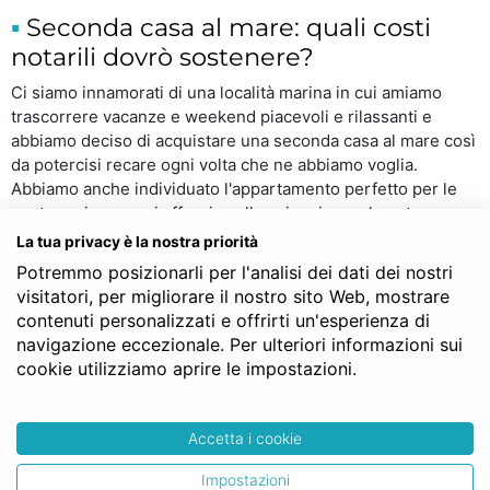
Seconda casa al mare: quali costi
notarili dovrò sostenere?
Ci siamo innamorati di una località marina in cui amiamo
trascorrere vacanze e weekend piacevoli e rilassanti e
abbiamo deciso di acquistare una seconda casa al mare così
da potercisi recare ogni volta che ne abbiamo voglia.
Abbiamo anche individuato l'appartamento perfetto per le
nostre esigenze: si affaccia sulla spiaggia o sul centro
storico vicino, ha stanze e posti letto a sufficienza per tutti,
La tua privacy è la nostra priorità
magari un balcone o un terrazzo da dove goderci qualche
Potremmo posizionarli per l'analisi dei dati dei nostri
romantico tramonto, l'ascensore così che anche l'anziana zia
visitatori, per migliorare il nostro sito Web, mostrare
possa andare e venire dalla spiaggia in autonomia...
contenuti personalizzati e offrirti un'esperienza di
insomma, ha tutto quello che ci serve e anche il prezzo
navigazione eccezionale. Per ulteriori informazioni sui
potrebbe essere affrontabile. Se siamo previdenti, avremo
cookie utilizziamo aprire le impostazioni.
forse anche sondato il terreno con le banche per ottenere
l'eventuale
mutuo
così da poter procedere all'acquisto in
tempi brevi. Insomma, sembra che i giochi siano ormai fatti,
Accetta i cookie
ma c'è altro che dovremmo ricordarci prima di
procedere con l'acquisto della seconda casa al mare
Impostazioni