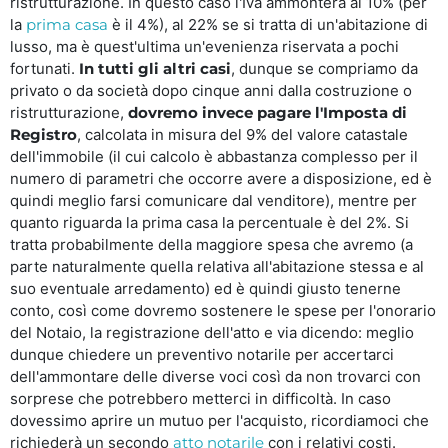
ristrutturazione. In questo caso l'Iva ammonterà al 10% (per
la
prima casa
è il 4%), al 22% se si tratta di un'abitazione di
lusso, ma è quest'ultima un'evenienza riservata a pochi
fortunati.
In tutti gli altri casi
, dunque se compriamo da
privato o da società dopo cinque anni dalla costruzione o
ristrutturazione,
dovremo invece pagare l'Imposta di
Registro
, calcolata in misura del 9% del valore catastale
dell'immobile (il cui calcolo è abbastanza complesso per il
numero di parametri che occorre avere a disposizione, ed è
quindi meglio farsi comunicare dal venditore), mentre per
quanto riguarda la prima casa la percentuale è del 2%. Si
tratta probabilmente della maggiore spesa che avremo (a
parte naturalmente quella relativa all'abitazione stessa e al
suo eventuale arredamento) ed è quindi giusto tenerne
conto, così come dovremo sostenere le spese per l'onorario
del Notaio, la registrazione dell'atto e via dicendo: meglio
dunque chiedere un preventivo notarile per accertarci
dell'ammontare delle diverse voci così da non trovarci con
sorprese che potrebbero metterci in difficoltà. In caso
dovessimo aprire un mutuo per l'acquisto, ricordiamoci che
richiederà un secondo
atto notarile
con i relativi costi.