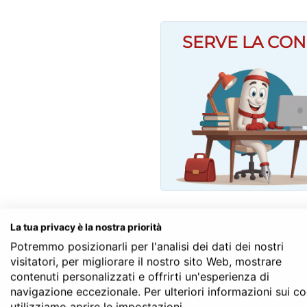
SERVE LA CON
La tua privacy è la nostra priorità
La cessione di metà de
Potremmo posizionarli per l'analisi dei dati dei nostri
Uno dei modi per rimuovere uno d
visitatori, per migliorare il nostro sito Web, mostrare
contenuti personalizzati e offrirti un'esperienza di
parte di casa agli altri comprop
navigazione eccezionale. Per ulteriori informazioni sui c
quota
.
utilizziamo aprire le impostazioni.