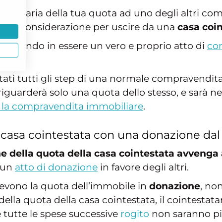
 volontaria della tua quota ad uno degli altri c
re in considerazione per uscire da una
casa coin
, ponendo in essere un vero e proprio atto di
co
ati tutti gli step di una normale compravendita
 riguarderà solo una quota dello stesso, e sarà n
 la compravendita immobiliare
.
a casa cointestata con una donazione dal
e della quota della casa cointestata avvenga a
e un
atto di donazione
in favore degli altri.
ricevono la quota dell’immobile in
donazione
, no
ella quota della casa cointestata, il cointestatar
e tutte le spese successive
rogito
non saranno pi