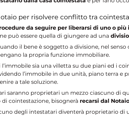
estatario dalla casa cointestata
e per farlo occo
otaio per risolvere conflitto tra cointesta
rocedure da seguire per liberarsi
di uno o più 
one può essere quella di giungere ad una
divisi
quando il bene è soggetto a divisione, nel senso 
tengano la propria funzione immobiliare.
l’immobile sia una villetta su due piani ed i coi
ividendo l’immobile in due unità, piano terra e p
enire a tale soluzione.
ari saranno proprietari un mezzo ciascuno di qu
o di cointestazione, bisognerà
recarsi dal Notaio
cuno degli intestatari diventerà proprietario d