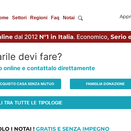
Appr
ome
Settori
Regioni
Faq
Notai
line
dal 2012
N°1 in Italia
. Economico,
Serio e
rile devi fare?
io online e contattalo direttamente
CQUISTO CASA SENZA MUTUO
FAMIGLIA DONAZIONE
LO I NOTAI !
GRATIS E SENZA IMPEGNO