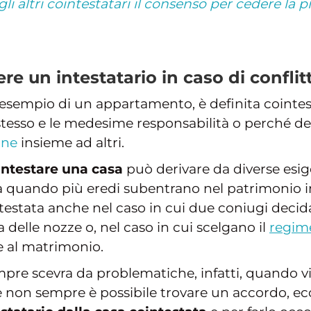
 altri cointestatari il consenso per cedere la p
ere un intestatario in caso di conflit
 esempio di un appartamento, è definita coint
stesso e le medesime responsabilità o perché de
one
insieme ad altri.
intestare una casa
può derivare da diverse esige
a quando più eredi subentrano nel patrimonio i
ntestata anche nel caso in cui due coniugi decid
delle nozze o, nel caso in cui scelgano il
regime
 al matrimonio.
mpre scevra da problematiche, infatti, quando v
 e non sempre è possibile trovare un accordo, ec