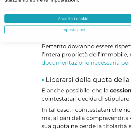
In linea di massima, la cessione
delle prime soluzioni da prende
Accetta i cookie
La cessione è di norma
onerosa
Impostazioni
cointestatario.
Pertanto dovranno essere rispett
l’intera proprietà dell’immobile,
documentazione necessaria per
Liberarsi della quota dell
È anche possibile, che la
cession
cointestatari decida di stipular
In tal caso, i cointestatari che 
ma, al pari della compravendita d
sua quota ne perde la titolarità 