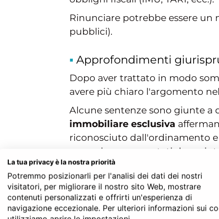
Rinunciare potrebbe essere un mod
pubblici).
Approfondimenti giurisprud
Dopo aver trattato in modo somma
avere più chiaro l'argomento nel
Alcune sentenze sono giunte a d
immobiliare esclusiva
affermand
riconosciuto dall'ordinamento e 
esempio se supportati da un inte
La tua privacy è la nostra priorità
ovvero anche responsabilità per 
Potremmo posizionarli per l'analisi dei dati dei nostri
Più chiaramente, qualora la rinun
visitatori, per migliorare il nostro sito Web, mostrare
allo Stato i costi inerenti ad inte
contenuti personalizzati e offrirti un'esperienza di
navigazione eccezionale. Per ulteriori informazioni sui c
della causa.
utilizziamo aprire le impostazioni.