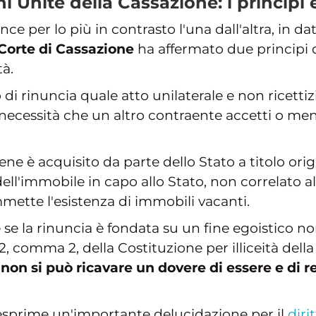
ni Unite della Cassazione: i principi
e per lo più in contrasto l'una dall'altra, in da
 Corte di Cassazione
ha affermato due principi 
tà.
o di rinuncia quale atto unilaterale e non ricettiz
la necessità che un altro contraente accetti o me
bene è acquisito da parte dello Stato a titolo orig
ell'immobile in capo allo Stato, non correlato al
ette l'esistenza di immobili vacanti.
se la rinuncia è fondata su un fine egoistico non
. 42, comma 2, della Costituzione per illiceità dell
 non si può ricavare un dovere di essere e di r
 esprime un'importante delucidazione per il
diri