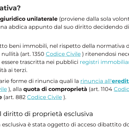
ativa?
 giuridico unilaterale
(proviene dalla sola volontà
na abdica appunto dal suo diritto decidendo di 
to beni immobili, nel rispetto della normativa 
nullità (art. 1350
Codice Civile
) ritenendosi nece
 essere trascritta nei pubblici
registri immobilia
à ai terzi.
rie forme di rinuncia quali la
rinuncia all'
eredi
ile
), alla
quota di comproprietà
(art. 1104
Codic
e
(art. 882
Codice Civile
).
l diritto di proprietà esclusiva
tà esclusiva è stata oggetto di acceso dibattito d