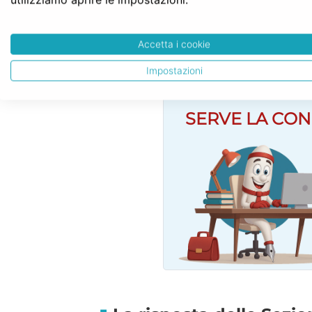
Altre sentenze, al contrario, n
proprietà come diritto patrimo
Accetta i cookie
sentenze n. 1462/2023 e 2529/20
Impostazioni
SERVE LA CON