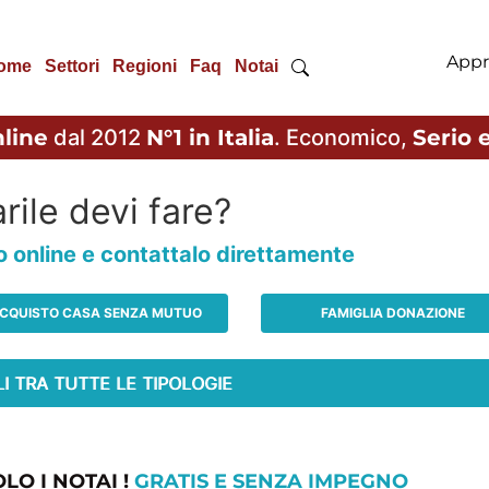
Appr
ome
Settori
Regioni
Faq
Notai
line
dal 2012
N°1 in Italia
. Economico,
Serio e
rile devi fare?
io online e contattalo direttamente
CQUISTO CASA SENZA MUTUO
FAMIGLIA DONAZIONE
LO I NOTAI !
GRATIS E SENZA IMPEGNO