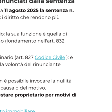
 enunciati dalla sentenza
ta
11 agosto 2025 la sentenza n.
di diritto che rendono più
io: la sua funzione è quella di
no (fondamento nell'art. 832
inario (art. 827
Codice Civile
): è
la volontà del rinunciante.
 è possibile invocare la nullità
a causa o del motivo.
estare proprietario per motivi di
tto immobiliare
.