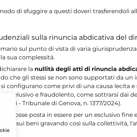
o di sfuggire a questi doveri trasferendoli alla
enziali sulla rinuncia abdicativa del dir
rio sul punto di vista di varia giurisprudenza, 
la sua complessità.
ichiarare la
nullità degli atti di rinuncia abdic
o che gli stessi se non sono supportati da un i
si configurano come privi di una causa lecita e
nto elusivo e fraudolento, come sottrarsi dai de
danni - Tribunale di Genova, n. 1377/2024).
cia fosse posta in essere per un esclusivo fine eg
rventi sui beni gravando così sulla collettività, l'
ookie