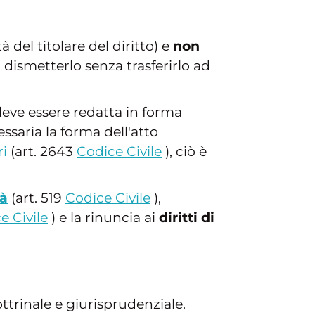
 del titolare del diritto) e
non
dismetterlo senza trasferirlo ad
deve essere redatta in forma
ssaria la forma dell'atto
ri
(art. 2643
Codice Civile
), ciò è
tà
(art. 519
Codice Civile
),
e Civile
) e la rinuncia ai
diritti di
ottrinale e giurisprudenziale.