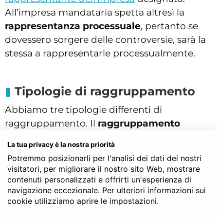
All’impresa mandataria spetta altresì la
rappresentanza processuale
, pertanto se
dovessero sorgere delle controversie, sarà la
stessa a rappresentarle processualmente.
Tipologie di raggruppamento
Abbiamo tre tipologie differenti di
raggruppamento. Il
raggruppamento
orizzontale
in cui le imprese sono in
La tua privacy è la nostra priorità
possesso tutte dello stesso livello di
Potremmo posizionarli per l'analisi dei dati dei nostri
specializzazione per quanto riguarda la
visitatori, per migliorare il nostro sito Web, mostrare
categoria oggetto dell’appalto. Il principale
contenuti personalizzati e offrirti un'esperienza di
navigazione eccezionale. Per ulteriori informazioni sui
aspetto è la suddivisione tra le imprese
cookie utilizziamo aprire le impostazioni.
dell’opera per quote, ovvero ogni impresa si