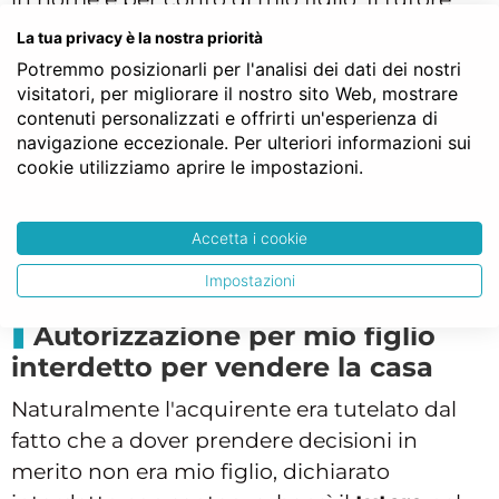
avrebbe avuto la rappresentanza legale
La tua privacy è la nostra priorità
dell’interdetto e, quindi, lo avrebbe
Potremmo posizionarli per l'analisi dei dati dei nostri
rappresentato in ogni atto necessario, anche
visitatori, per migliorare il nostro sito Web, mostrare
contenuti personalizzati e offrirti un'esperienza di
nella compravendita che dovevamo
navigazione eccezionale. Per ulteriori informazioni sui
effettuare dal Notaio. In poche parole
cookie utilizziamo aprire le impostazioni.
spettava al tutore la decisione (al posto
dell'interdetto che non ha la capacita di
Accetta i cookie
farlo) di vendere o meno la casa.
Impostazioni
Autorizzazione per mio figlio
interdetto per vendere la casa
Naturalmente l'acquirente era tutelato dal
fatto che a dover prendere decisioni in
merito non era mio figlio, dichiarato