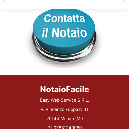
NotaioFacile
Easy Web Service S.R.L.
V. Vincenzo Foppa N.41
20144 Milano (MI)
P.I.07881240969