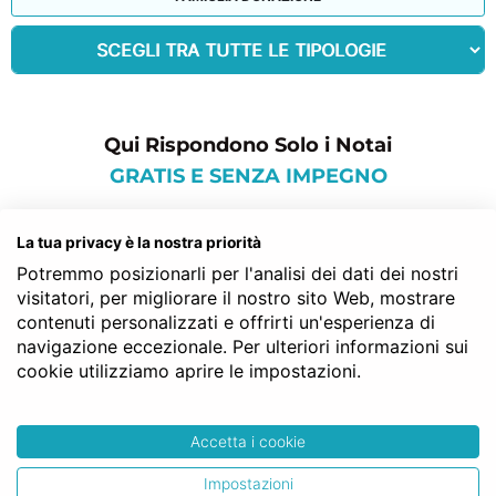
Qui Rispondono Solo i Notai
GRATIS E SENZA IMPEGNO
commenti per: find italian
La tua privacy è la nostra priorità
notary
Potremmo posizionarli per l'analisi dei dati dei nostri
visitatori, per migliorare il nostro sito Web, mostrare
contenuti personalizzati e offrirti un'esperienza di
navigazione eccezionale. Per ulteriori informazioni sui
Kevin J.
cookie utilizziamo aprire le impostazioni.
Tks for your service, I live in London and I
bought a vacation home in Italy. Your Notary
Accetta i cookie
has been very serious and professional.
Impostazioni