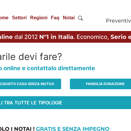
ome
Settori
Regioni
Faq
Notai
Preventiv
line
dal 2012
N°1 in Italia
. Economico,
Serio e
rile devi fare?
io online e contattalo direttamente
CQUISTO CASA SENZA MUTUO
FAMIGLIA DONAZIONE
LO I NOTAI !
GRATIS E SENZA IMPEGNO