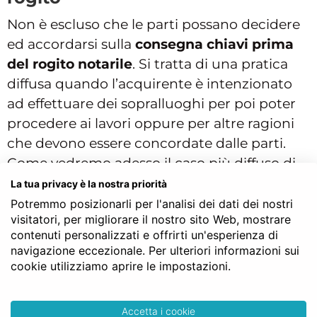
Non è escluso che le parti possano decidere
ed accordarsi sulla
consegna chiavi prima
del rogito notarile
. Si tratta di una pratica
diffusa quando l’acquirente è intenzionato
ad effettuare dei sopralluoghi per poi poter
procedere ai lavori oppure per altre ragioni
che devono essere concordate dalle parti.
Come vedremo adesso il caso più diffuso di
consegna chiavi prima del rogito è quello
La tua privacy è la nostra priorità
che avviene al momento della conclusione
Potremmo posizionarli per l'analisi dei dati dei nostri
visitatori, per migliorare il nostro sito Web, mostrare
del
preliminare
, anche chiamato
contenuti personalizzati e offrirti un'esperienza di
compromesso.
navigazione eccezionale. Per ulteriori informazioni sui
cookie utilizziamo aprire le impostazioni.
Consegna chiavi casa al
compromesso
Accetta i cookie